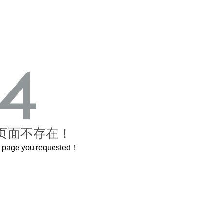
页面不存在！
he page you requested！
这个3.2米的长卷，还原了600岁的紫禁城