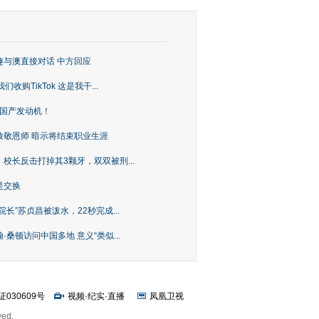
趣与澳直接对话 中方回应
购TikTok 这是我干...
上国产发动机！
致敬恩师 暗示将结束职业生涯
校长反击打掉其3颗牙，双双被刑...
是交换
长”苏贞昌被泼水，22秒完成...
桑顿访问中国多地 意义“类似...
证030609号
视频
·
纪实
·
直播
凤凰卫视
ved.