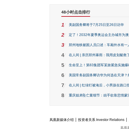
48小时点击排行
1
美副国务卿将于7月25日至26日访华
2
定了！2032年夏季奥运会主办城市为
3
郑州地铁被困人员口述：车厢外水有一
4
在人间 | 亲历郑州暴雨：我用皮划艇救
5
生命至上！第83集团军某旅紧急实施爆
6
美国常务副国务卿访华为何选在天津？
7
在人间 | 红绿灯被淹后，小男孩在路口指
8
重庆姐弟坠亡案细节：凶手欲靠悲情蒙混 
凤凰新媒体介绍
投资者关系 Investor Relations
凤凰