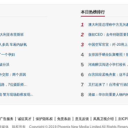
本日热榜排行
1
澳大利亚总理称中方无兴
2
澳大利亚布里斯班
微软CEO：去年特朗普要我们收
3
人多高 车厢内缺氧
中国空军官宣：歼-20用
4
了一个孕妇
女排国手晒全队聚餐照！
5
破分洪
河南醉汉闯进小学打校长，
6
外交部：两个原因
白宫回应孟晚舟案：这不
7
路，7位摄影师...
又打起来了！台湾省“行政院
8
警方现场勘察发现...
港媒：华尔街重要人物约翰·
广告服务
诚征英才
保护隐私权
免责条款
意见反馈
凤凰卫视介绍
京ICP
新媒体
版权所有
Copyright © 2019 Phoenix New Media Limited All Rights Reser