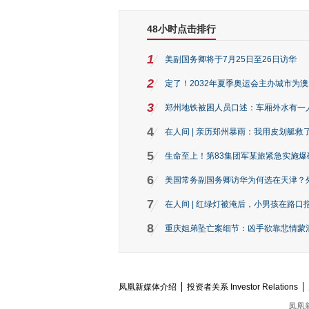
48小时点击排行
1
美副国务卿将于7月25日至26日访华
2
定了！2032年夏季奥运会主办城市为
3
郑州地铁被困人员口述：车厢外水有一
4
在人间 | 亲历郑州暴雨：我用皮划艇救
5
生命至上！第83集团军某旅紧急实施爆
6
美国常务副国务卿访华为何选在天津？
7
在人间 | 红绿灯被淹后，小男孩在路口指
8
重庆姐弟坠亡案细节：凶手欲靠悲情蒙混 
凤凰新媒体介绍
投资者关系 Investor Relations
凤凰