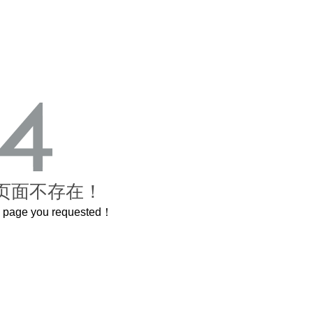
页面不存在！
he page you requested！
这个3.2米的长卷，还原了600岁的紫禁城