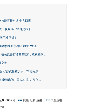
趣与澳直接对话 中方回应
购TikTok 这是我干...
上国产发动机！
致敬恩师 暗示将结束职业生涯
校长反击打掉其3颗牙，双双被刑...
是交换
长”苏贞昌被泼水，22秒完成...
桑顿访问中国多地 意义“类似...
证030609号
视频
·
纪实
·
直播
凤凰卫视
ved.