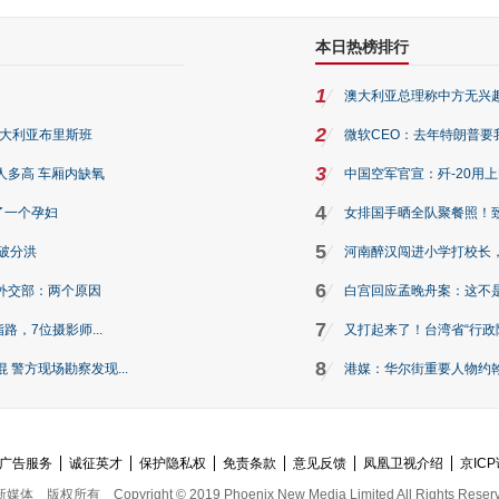
本日热榜排行
1
澳大利亚总理称中方无兴
2
澳大利亚布里斯班
微软CEO：去年特朗普要我们收
3
人多高 车厢内缺氧
中国空军官宣：歼-20用
4
了一个孕妇
女排国手晒全队聚餐照！
5
破分洪
河南醉汉闯进小学打校长，
6
外交部：两个原因
白宫回应孟晚舟案：这不
7
路，7位摄影师...
又打起来了！台湾省“行政院
8
警方现场勘察发现...
港媒：华尔街重要人物约翰·
广告服务
诚征英才
保护隐私权
免责条款
意见反馈
凤凰卫视介绍
京ICP
新媒体
版权所有
Copyright © 2019 Phoenix New Media Limited All Rights Reser