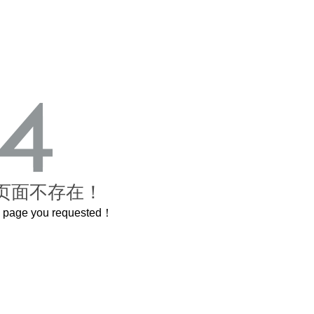
页面不存在！
he page you requested！
这个3.2米的长卷，还原了600岁的紫禁城