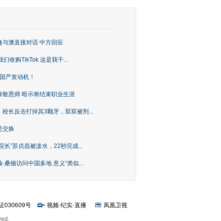
趣与澳直接对话 中方回应
购TikTok 这是我干...
上国产发动机！
致敬恩师 暗示将结束职业生涯
校长反击打掉其3颗牙，双双被刑...
是交换
长”苏贞昌被泼水，22秒完成...
桑顿访问中国多地 意义“类似...
证030609号
视频
·
纪实
·
直播
凤凰卫视
ved.