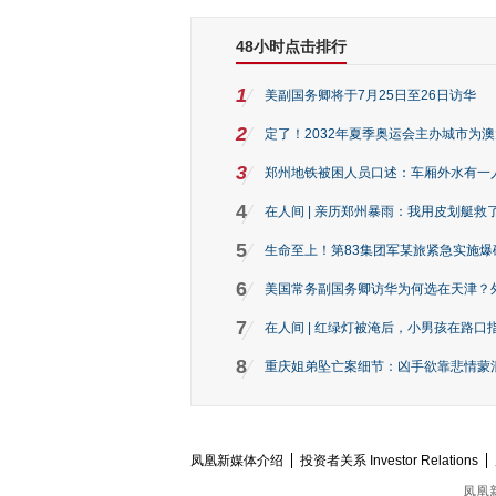
48小时点击排行
1
美副国务卿将于7月25日至26日访华
2
定了！2032年夏季奥运会主办城市为
3
郑州地铁被困人员口述：车厢外水有一
4
在人间 | 亲历郑州暴雨：我用皮划艇救
5
生命至上！第83集团军某旅紧急实施爆
6
美国常务副国务卿访华为何选在天津？
7
在人间 | 红绿灯被淹后，小男孩在路口指
8
重庆姐弟坠亡案细节：凶手欲靠悲情蒙混 
凤凰新媒体介绍
投资者关系 Investor Relations
凤凰