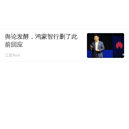
魏大勋虽然算不上大帅哥，可也不丑，关键
是还没变油。
舆论发酵，鸿蒙智行删了此
相比于在圈内找同龄或年纪更大、还单身且
前回应
不油腻的男艺人，找有趣弟弟的难度显然小
三言Tech
得多。
而且，未婚未育的秦岚和弟弟的适配度确实
高。
从《延禧攻略》翻红之后，她这几年专注在
偶像剧里搞姐狗恋，除了魏大勋，还搭过95
后的王子异、王鹤棣、范丞丞。