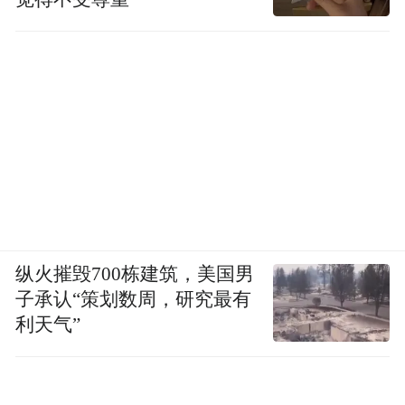
想来，这得益于她身上恰到好处的“姐感”。
姐姐有年纪阅历带来的笃定感、掌控感，有
毫不疲惫的生命力，以及，还期待浪漫的爱
情。
事业不愁，财富自由，就差谈个甜甜的轻松
的恋爱愉悦身心。
纵火摧毁700栋建筑，美国男
子承认“策划数周，研究最有
利天气”