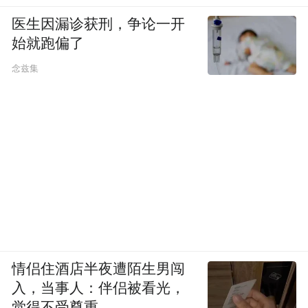
医生因漏诊获刑，争论一开
始就跑偏了
念兹集
图源：网络
难得的是戏里戏外都和弟弟相配，不浮夸不
情侣住酒店半夜遭陌生男闯
做作，不是刻板的性转霸总。
入，当事人：伴侣被看光，
觉得不受尊重