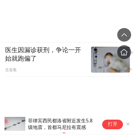
医生因漏诊获刑，争论一开
图源：网络
始就跑偏了
而恋爱里的弟弟，在婚后会自动接过权力的
念兹集
交接棒，做一个合格的一家之主。
李亚鹏离婚时的金句是：我要的是一个家
庭，你却注定是一个传奇。
菲律宾西民都洛省附近发生5.8
全
家庭里容不下传奇，就像婚姻里容不下有主
打开
级地震，首都马尼拉有震感
激
体性的姐姐。