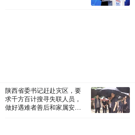
图源：《女儿们的恋爱》
周扬青和小爱豆男友在河边拥吻，把奶狗抱
在怀里，这高糊但气氛拉满的画面，像是姐
陕西省委书记赶赴灾区，要
狗文学照进了现实。
求千方百计搜寻失联人员，
做好遇难者善后和家属安抚
工作