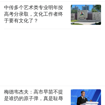
鲜肉菩萨萧亚轩则主打一个“女王的法则”。
中传多个艺术类专业明年按
高考分录取，文化工作者终
奶狗日常把她当小女生哄着，一边哄还谨记
于要有文化了？
以姐姐的情绪状态为最高纲领。
梅德韦杰夫：高市早苗不提
是谁扔的原子弹，真是耻辱