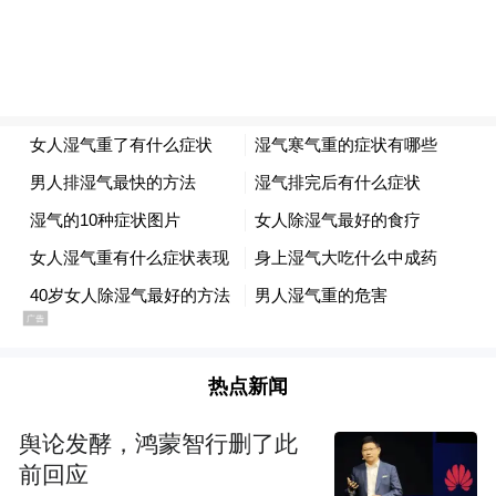
但光有情绪价值，姐狗就能走到最后吗？
她姐盘了盘内娱的姐狗瓜，发现走向原来都
有规律可循——
姐姐们是真的姐，有些“狗”也是真的狗啊。
01
奶狗，真香
先说秦岚魏大勋这一对现役姐狗。
热点新闻
43岁的秦岚比魏大勋大10岁，两人因合作
舆论发酵，鸿蒙智行删了此
《关于唐医生的一切》生情。
前回应