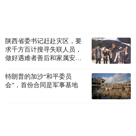
岚听了这样的老梗都能笑得仰倒。
总共十多分钟的采访，她差点笑出腹肌。
“一看到你就笑”大概就是小情侣间的笑点默
陕西省委书记赶赴灾区，要
求千方百计搜寻失联人员，
契。
做好遇难者善后和家属安抚
工作
特朗普的加沙“和平委员
会”，首份合同是军事基地