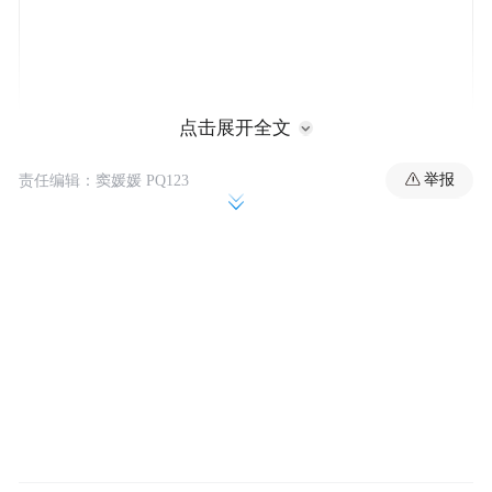
点击展开全文
举报
责任编辑：窦媛媛 PQ123
图源：《喜欢你我也是》
从去年底两人在海南约会被拍，到现在认
爱，说实话，大家从头到尾最关心的只有一
件事：
魏大勋这小子到底有什么过人之处？