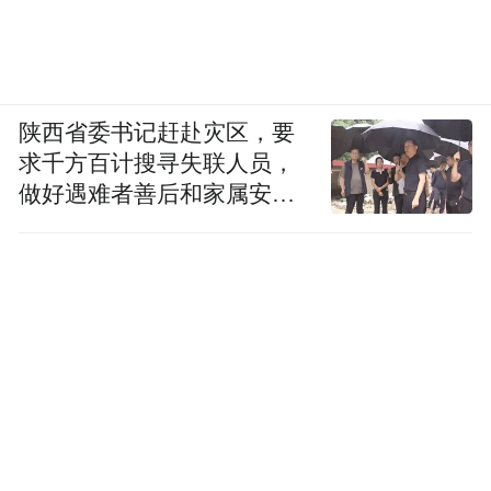
图源：网络
姐狗妙就妙在，它给姐姐带来的新鲜感。
陕西省委书记赶赴灾区，要
其中有姐姐掌控主动权的爽感，更有姐姐毫
求千方百计搜寻失联人员，
不遮掩的女性主体性的表达。
做好遇难者善后和家属安抚
工作
舒淇有一句名言：
“人闷的时候就想找个男人来玩一玩感情。”