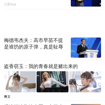
三言Tech
剧里他们是御姐和小奶狗，剧外是温柔姐姐
和搞笑男。
梅德韦杰夫：高市早苗不提
是谁扔的原子弹，真是耻辱
盗香窃玉：我的青春就是赌出来的
爽文