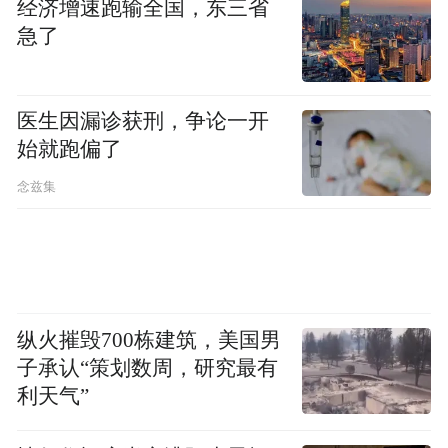
图源：豆瓣
经济增速跑输全国，东三省
急了
魏大勋确实很会哄姐姐开心。
拍戏时毫无包袱，搞怪不断，秦岚经常被他
医生因漏诊获刑，争论一开
始就跑偏了
逗得笑场。
念兹集
然后两人又会以更好（甜）笑（蜜）的打闹
收场。
纵火摧毁700栋建筑，美国男
子承认“策划数周，研究最有
利天气”