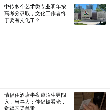
中传多个艺术类专业明年按
就算了，估计不会走到结婚那一步。
高考分录取，文化工作者终
于要有文化了？
张雨绮和萧亚轩这些女明星姐狗恋的终结，
也早已提供了前车之鉴。
说“姐狗死于婚姻”，不是指感情一定会散，
而是指奶狗大多会变。
在当下，恋爱和婚姻终究是割裂的，恋爱可
以有千百种尝试，婚姻探索依然只有一种主
流模式——男主外女主内。
情侣住酒店半夜遭陌生男闯
且家庭之内的关系本质也由男性主导。
入，当事人：伴侣被看光，
觉得不受尊重