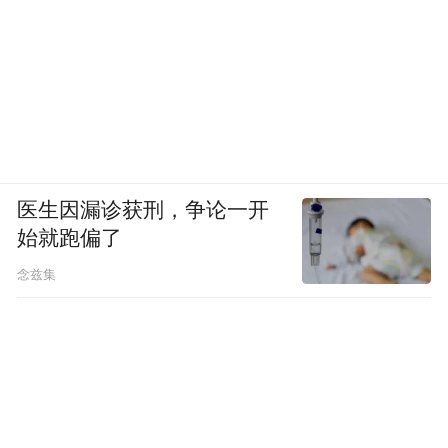
奶狗奶在哪儿？
在于不会给女性支配感、压迫感，没有上位
者的爹味。
秦岚提到和弟弟们合作的快乐，都一直记得
他们体贴和尊重的细节：
医生因漏诊获刑，争论一开
始就跑偏了
说话不冒犯，生日、节日、杀青都会细心准
备礼物。
念兹集
所谓奶狗的情绪价值，也是来源于此。