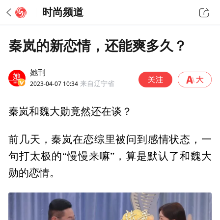
时尚频道
秦岚的新恋情，还能爽多久？
她刊
2023-04-07 10:34
来自辽宁省
秦岚和魏大勋竟然还在谈？
前几天，秦岚在恋综里被问到感情状态，一
句打太极的“慢慢来嘛”，算是默认了和魏大
勋的恋情。