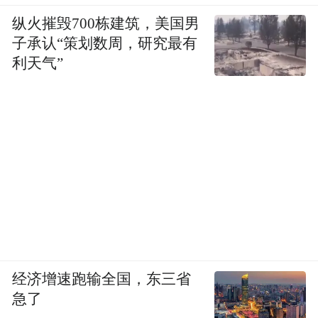
纵火摧毁700栋建筑，美国男
子承认“策划数周，研究最有
利天气”
图源：网络
这若无其事的姿态，轻飘飘的语气，在某种
程度上已然把自己放在了“第一性”的位置。
男人，只是姐姐的调味品罢了。
经济增速跑输全国，东三省
所以，如果说亲密关系本质上是一种权力的
急了
博弈，那姐狗颠覆的是传统恋爱里的权力位