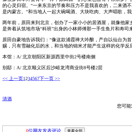
的心灵归宿。“一来东京的节奏和压力不是我喜欢的，二来酒
是内蒙古。“和当地人一起大碗喝酒、大块吃肉、大声唱歌，
两年前，原田来到北京，创办了一家小小的居酒屋，就像他家
是奔着从筑地市场“科班”出身的小林师傅那一手生鱼片和寿司
原田自豪地告诉我们：“像这款浦霞禅大吟酿，产自以仙台为
赐，只有雪融化后的水，和当地的锦米才能产生这样的化学反
本馆：A/ 北京朝阳区新源西里中街2号楼南侧
别邸：A/ 北京顺义区后沙峪龙湾商业街8号楼2层
<< 上一页
1
2
3
4
5
6
7
下一页 >>
清酒
您可能
0
位网友发表评论