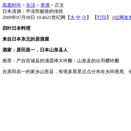
凤凰时尚
>
生活
>
美酒
> 正文
日本清酒：平淡而极致的传统
2009年07月08日 10:46
21世纪网
【
大
中
小
】 【
打印
】
0
位网友
四叶日本料理
来自日本东北的居酒屋
酒家：原田昌一，日本山形县人
推荐：产自宫城县的浦霞禅大吟酿；山形县的出羽樱吟酿
在原田昌一的家乡山形县，有很多星星点点分布在乡间巷尾、