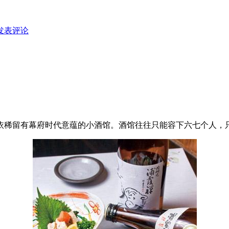
发表评论
依稀留有幕府时代意蕴的小酒馆。酒馆往往只能容下六七个人，