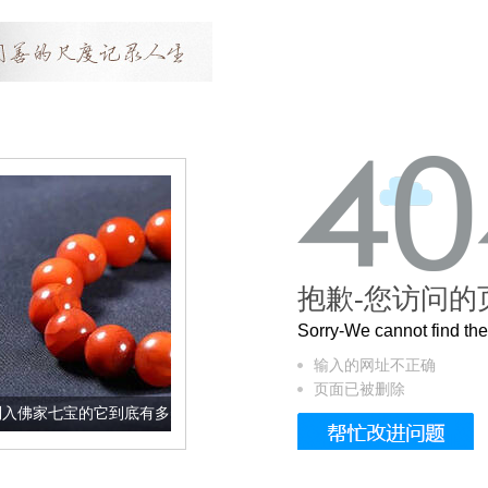
抱歉-您访问的
Sorry-We cannot find t
输入的网址不正确
页面已被删除
它到底有多美？
这个3.2米的长卷，还原