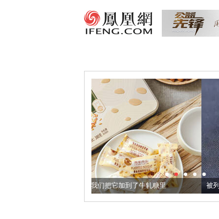
的黄金亚麻籽，我们把它加到了牛轧糖里
被列入佛家七宝的