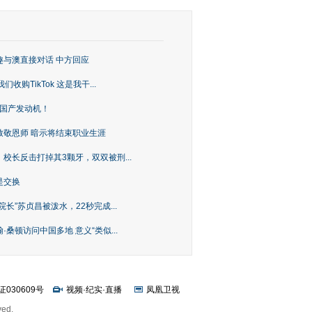
趣与澳直接对话 中方回应
购TikTok 这是我干...
上国产发动机！
致敬恩师 暗示将结束职业生涯
校长反击打掉其3颗牙，双双被刑...
是交换
长”苏贞昌被泼水，22秒完成...
桑顿访问中国多地 意义“类似...
证030609号
视频
·
纪实
·
直播
凤凰卫视
ved.