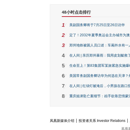
48小时点击排行
1
美副国务卿将于7月25日至26日访华
2
定了！2032年夏季奥运会主办城市为
3
郑州地铁被困人员口述：车厢外水有一
4
在人间 | 亲历郑州暴雨：我用皮划艇救
5
生命至上！第83集团军某旅紧急实施爆
6
美国常务副国务卿访华为何选在天津？
7
在人间 | 红绿灯被淹后，小男孩在路口指
8
重庆姐弟坠亡案细节：凶手欲靠悲情蒙混 
凤凰新媒体介绍
投资者关系 Investor Relations
凤凰