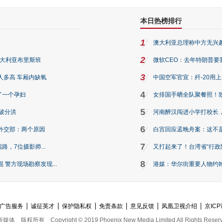
本日热榜排行
1
澳大利亚总理称中方无兴
2
澳大利亚布里斯班
微软CEO：去年特朗普要我们收
3
人多高 车厢内缺氧
中国空军官宣：歼-20用
4
了一个孕妇
女排国手晒全队聚餐照！
5
破分洪
河南醉汉闯进小学打校长，
6
外交部：两个原因
白宫回应孟晚舟案：这不
7
路，7位摄影师...
又打起来了！台湾省“行政院
8
警方现场勘察发现...
港媒：华尔街重要人物约翰·
广告服务
诚征英才
保护隐私权
免责条款
意见反馈
凤凰卫视介绍
京ICP
新媒体
版权所有
Copyright © 2019 Phoenix New Media Limited All Rights Reser