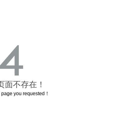
页面不存在！
he page you requested！
了600岁的紫禁城
曲奇届的“爱马仕”把你的爱封