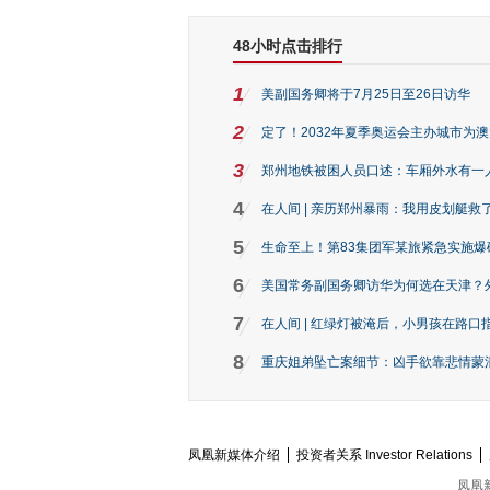
48小时点击排行
1
美副国务卿将于7月25日至26日访华
2
定了！2032年夏季奥运会主办城市为
3
郑州地铁被困人员口述：车厢外水有一
4
在人间 | 亲历郑州暴雨：我用皮划艇救
5
生命至上！第83集团军某旅紧急实施爆
6
美国常务副国务卿访华为何选在天津？
7
在人间 | 红绿灯被淹后，小男孩在路口指
8
重庆姐弟坠亡案细节：凶手欲靠悲情蒙混 
凤凰新媒体介绍
投资者关系 Investor Relations
凤凰