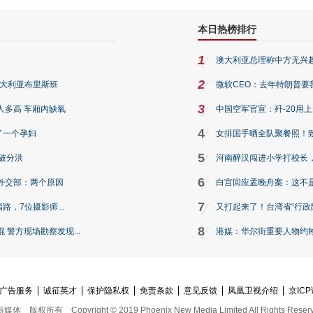
本日热榜排行
1
澳大利亚总理称中方无兴
2
澳大利亚布里斯班
微软CEO：去年特朗普要我们收
3
人多高 车厢内缺氧
中国空军官宣：歼-20用
4
了一个孕妇
女排国手晒全队聚餐照！
5
破分洪
河南醉汉闯进小学打校长，
6
外交部：两个原因
白宫回应孟晚舟案：这不
7
路，7位摄影师...
又打起来了！台湾省“行政院
8
警方现场勘察发现...
港媒：华尔街重要人物约翰·
广告服务
诚征英才
保护隐私权
免责条款
意见反馈
凤凰卫视介绍
京ICP
新媒体
版权所有
Copyright © 2019 Phoenix New Media Limited All Rights Reser