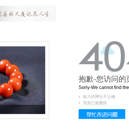
抱歉-您访问的
Sorry-We cannot find t
输入的网址不正确
页面已被删除
这个3.2米的长卷，还原了600岁的紫禁城