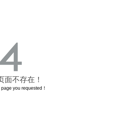
页面不存在！
he page you requested！
曲奇届的“爱马仕”把你的爱封在罐子里送给TA