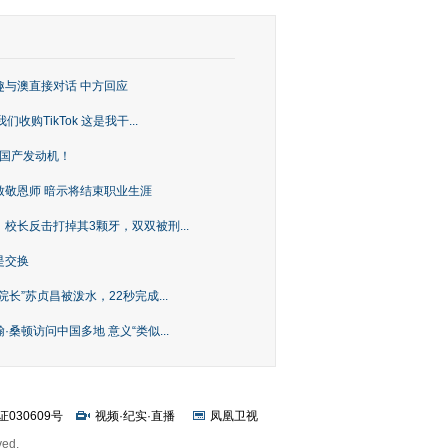
趣与澳直接对话 中方回应
购TikTok 这是我干...
上国产发动机！
致敬恩师 暗示将结束职业生涯
校长反击打掉其3颗牙，双双被刑...
是交换
长”苏贞昌被泼水，22秒完成...
桑顿访问中国多地 意义“类似...
证030609号
视频
·
纪实
·
直播
凤凰卫视
ved.