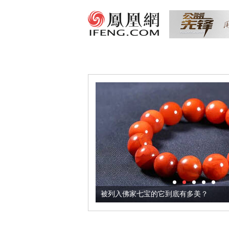
把它加到了牛轧糖里
被列入佛家七宝的它到底有多美？