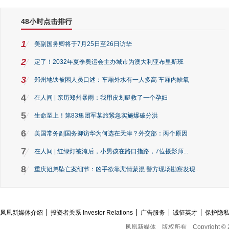
48小时点击排行
1
美副国务卿将于7月25日至26日访华
2
定了！2032年夏季奥运会主办城市为澳大利亚布里斯班
3
郑州地铁被困人员口述：车厢外水有一人多高 车厢内缺氧
4
在人间 | 亲历郑州暴雨：我用皮划艇救了一个孕妇
5
生命至上！第83集团军某旅紧急实施爆破分洪
6
美国常务副国务卿访华为何选在天津？外交部：两个原因
7
在人间 | 红绿灯被淹后，小男孩在路口指路，7位摄影师...
8
重庆姐弟坠亡案细节：凶手欲靠悲情蒙混 警方现场勘察发现...
凤凰新媒体介绍
投资者关系 Investor Relations
广告服务
诚征英才
保护隐
凤凰新媒体
版权所有
Copyright © 