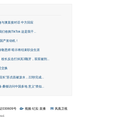
趣与澳直接对话 中方回应
购TikTok 这是我干...
上国产发动机！
致敬恩师 暗示将结束职业生涯
校长反击打掉其3颗牙，双双被刑...
是交换
长”苏贞昌被泼水，22秒完成...
桑顿访问中国多地 意义“类似...
证030609号
视频
·
纪实
·
直播
凤凰卫视
ved.