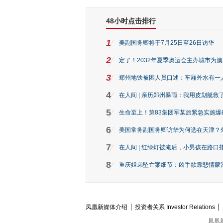
48小时点击排行
1
美副国务卿将于7月25日至26日访华
2
定了！2032年夏季奥运会主办城市为
3
郑州地铁被困人员口述：车厢外水有一
4
在人间 | 亲历郑州暴雨：我用皮划艇救
5
生命至上！第83集团军某旅紧急实施爆
6
美国常务副国务卿访华为何选在天津？
7
在人间 | 红绿灯被淹后，小男孩在路口指
8
重庆姐弟坠亡案细节：凶手欲靠悲情蒙混 
凤凰新媒体介绍
投资者关系 Investor Relations
凤凰