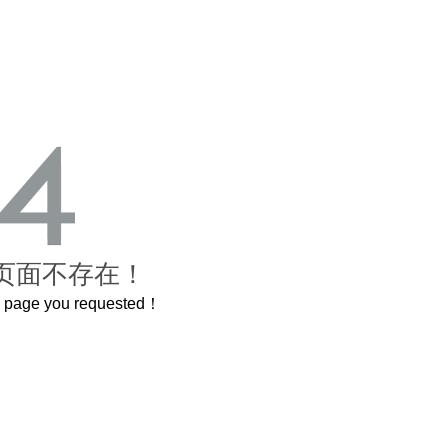
页面不存在！
he page you requested！
这个3.2米的长卷，还原了600岁的紫禁城