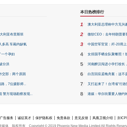
本日热榜排行
1
澳大利亚总理称中方无兴
2
澳大利亚布里斯班
微软CEO：去年特朗普要我们收
3
人多高 车厢内缺氧
中国空军官宣：歼-20用
4
了一个孕妇
女排国手晒全队聚餐照！
5
破分洪
河南醉汉闯进小学打校长，
6
外交部：两个原因
白宫回应孟晚舟案：这不
7
路，7位摄影师...
又打起来了！台湾省“行政院
8
警方现场勘察发现...
港媒：华尔街重要人物约翰·
广告服务
诚征英才
保护隐私权
免责条款
意见反馈
凤凰卫视介绍
京ICP
新媒体
版权所有
Copyright © 2019 Phoenix New Media Limited All Rights Reser