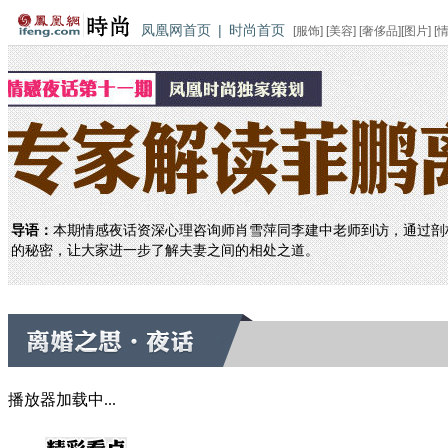
凤凰网首页
|
时尚首页
[
服饰
] [
美容
] [
奢侈品
][
图片
] [
导语：
本期情感夜话资深心理咨询师肖雪萍同李建中老师到访，通过剖
的秘密，让大家进一步了解夫妻之间的相处之道。
播放器加载中...