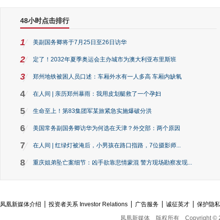
48小时点击排行
1
美副国务卿将于7月25日至26日访华
2
定了！2032年夏季奥运会主办城市为澳大利亚布里斯班
3
郑州地铁被困人员口述：车厢外水有一人多高 车厢内缺氧
4
在人间 | 亲历郑州暴雨：我用皮划艇救了一个孕妇
5
生命至上！第83集团军某旅紧急实施爆破分洪
6
美国常务副国务卿访华为何选在天津？外交部：两个原因
7
在人间 | 红绿灯被淹后，小男孩在路口指路，7位摄影师...
8
重庆姐弟坠亡案细节：凶手欲靠悲情蒙混 警方现场勘察发现...
凤凰新媒体介绍
投资者关系 Investor Relations
广告服务
诚征英才
保护隐
凤凰新媒体
版权所有
Copyright © 