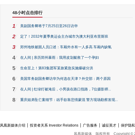
48小时点击排行
1
美副国务卿将于7月25日至26日访华
2
定了！2032年夏季奥运会主办城市为澳大利亚布里斯班
3
郑州地铁被困人员口述：车厢外水有一人多高 车厢内缺氧
4
在人间 | 亲历郑州暴雨：我用皮划艇救了一个孕妇
5
生命至上！第83集团军某旅紧急实施爆破分洪
6
美国常务副国务卿访华为何选在天津？外交部：两个原因
7
在人间 | 红绿灯被淹后，小男孩在路口指路，7位摄影师...
8
重庆姐弟坠亡案细节：凶手欲靠悲情蒙混 警方现场勘察发现...
凤凰新媒体介绍
投资者关系 Investor Relations
广告服务
诚征英才
保护隐
凤凰新媒体
版权所有
Copyright © 