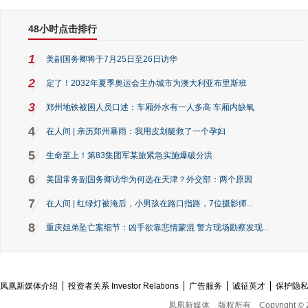
48小时点击排行
1
美副国务卿将于7月25日至26日访华
2
定了！2032年夏季奥运会主办城市为澳大利亚布里斯班
3
郑州地铁被困人员口述：车厢外水有一人多高 车厢内缺氧
4
在人间 | 亲历郑州暴雨：我用皮划艇救了一个孕妇
5
生命至上！第83集团军某旅紧急实施爆破分洪
6
美国常务副国务卿访华为何选在天津？外交部：两个原因
7
在人间 | 红绿灯被淹后，小男孩在路口指路，7位摄影师...
8
重庆姐弟坠亡案细节：凶手欲靠悲情蒙混 警方现场勘察发现...
凤凰新媒体介绍
投资者关系 Investor Relations
广告服务
诚征英才
保护隐
凤凰新媒体
版权所有
Copyright © 