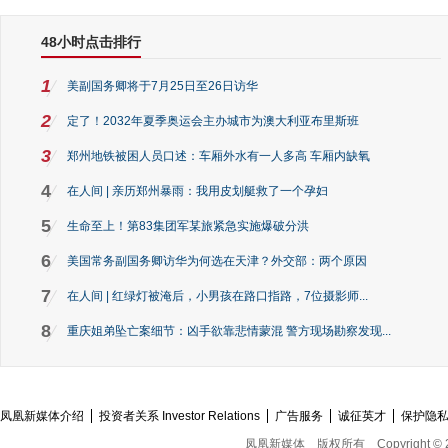
48小时点击排行
1
美副国务卿将于7月25日至26日访华
2
定了！2032年夏季奥运会主办城市为澳大利亚布里斯班
3
郑州地铁被困人员口述：车厢外水有一人多高 车厢内缺氧
4
在人间 | 亲历郑州暴雨：我用皮划艇救了一个孕妇
5
生命至上！第83集团军某旅紧急实施爆破分洪
6
美国常务副国务卿访华为何选在天津？外交部：两个原因
7
在人间 | 红绿灯被淹后，小男孩在路口指路，7位摄影师...
8
重庆姐弟坠亡案细节：凶手欲靠悲情蒙混 警方现场勘察发现...
凤凰新媒体介绍
投资者关系 Investor Relations
广告服务
诚征英才
保护隐
凤凰新媒体
版权所有
Copyright © 