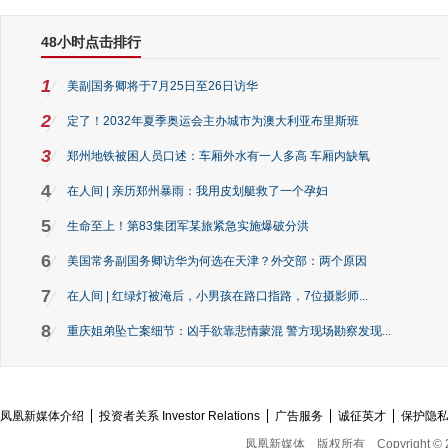
48小时点击排行
1
美副国务卿将于7月25日至26日访华
2
定了！2032年夏季奥运会主办城市为澳大利亚布里斯班
3
郑州地铁被困人员口述：车厢外水有一人多高 车厢内缺氧
4
在人间 | 亲历郑州暴雨：我用皮划艇救了一个孕妇
5
生命至上！第83集团军某旅紧急实施爆破分洪
6
美国常务副国务卿访华为何选在天津？外交部：两个原因
7
在人间 | 红绿灯被淹后，小男孩在路口指路，7位摄影师...
8
重庆姐弟坠亡案细节：凶手欲靠悲情蒙混 警方现场勘察发现...
凤凰新媒体介绍
投资者关系 Investor Relations
广告服务
诚征英才
保护隐
凤凰新媒体
版权所有
Copyright © 