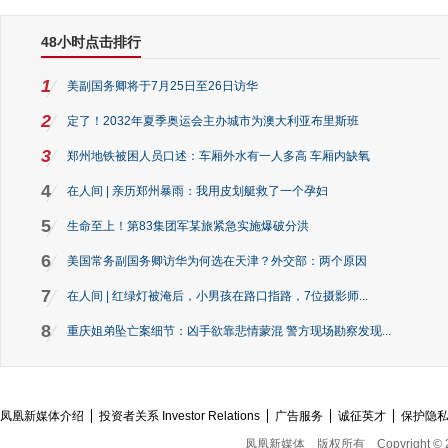
48小时点击排行
1
美副国务卿将于7月25日至26日访华
2
定了！2032年夏季奥运会主办城市为澳大利亚布里斯班
3
郑州地铁被困人员口述：车厢外水有一人多高 车厢内缺氧
4
在人间 | 亲历郑州暴雨：我用皮划艇救了一个孕妇
5
生命至上！第83集团军某旅紧急实施爆破分洪
6
美国常务副国务卿访华为何选在天津？外交部：两个原因
7
在人间 | 红绿灯被淹后，小男孩在路口指路，7位摄影师...
8
重庆姐弟坠亡案细节：凶手欲靠悲情蒙混 警方现场勘察发现...
凤凰新媒体介绍
投资者关系 Investor Relations
广告服务
诚征英才
保护隐
凤凰新媒体
版权所有
Copyright © 