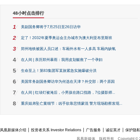
48小时点击排行
1
美副国务卿将于7月25日至26日访华
2
定了！2032年夏季奥运会主办城市为澳大利亚布里斯班
3
郑州地铁被困人员口述：车厢外水有一人多高 车厢内缺氧
4
在人间 | 亲历郑州暴雨：我用皮划艇救了一个孕妇
5
生命至上！第83集团军某旅紧急实施爆破分洪
6
美国常务副国务卿访华为何选在天津？外交部：两个原因
7
在人间 | 红绿灯被淹后，小男孩在路口指路，7位摄影师...
8
重庆姐弟坠亡案细节：凶手欲靠悲情蒙混 警方现场勘察发现...
凤凰新媒体介绍
投资者关系 Investor Relations
广告服务
诚征英才
保护隐
凤凰新媒体
版权所有
Copyright © 