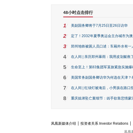
48小时点击排行
1
美副国务卿将于7月25日至26日访华
2
定了！2032年夏季奥运会主办城市为
3
郑州地铁被困人员口述：车厢外水有一
4
在人间 | 亲历郑州暴雨：我用皮划艇救
5
生命至上！第83集团军某旅紧急实施爆
6
美国常务副国务卿访华为何选在天津？
7
在人间 | 红绿灯被淹后，小男孩在路口指
8
重庆姐弟坠亡案细节：凶手欲靠悲情蒙混 
凤凰新媒体介绍
投资者关系 Investor Relations
凤凰