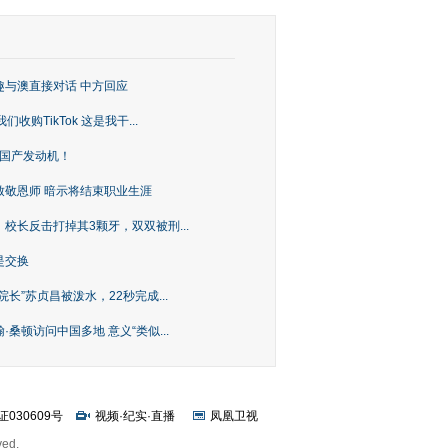
趣与澳直接对话 中方回应
购TikTok 这是我干...
上国产发动机！
致敬恩师 暗示将结束职业生涯
校长反击打掉其3颗牙，双双被刑...
是交换
长”苏贞昌被泼水，22秒完成...
桑顿访问中国多地 意义“类似...
证030609号
视频
·
纪实
·
直播
凤凰卫视
ved.