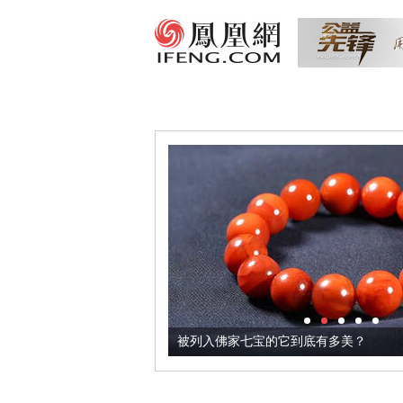
把它加到了牛轧糖里
被列入佛家七宝的它到底有多美？