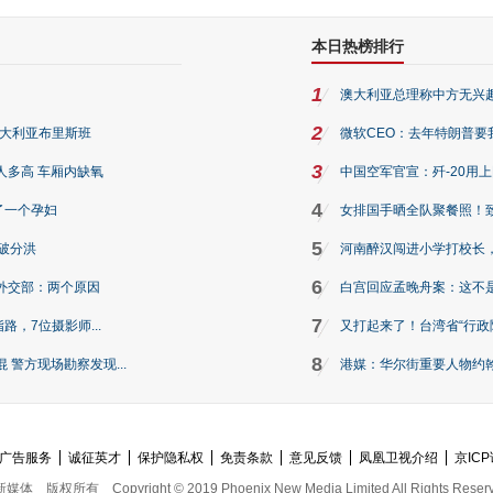
本日热榜排行
1
澳大利亚总理称中方无兴
2
澳大利亚布里斯班
微软CEO：去年特朗普要我们收
3
人多高 车厢内缺氧
中国空军官宣：歼-20用
4
了一个孕妇
女排国手晒全队聚餐照！
5
破分洪
河南醉汉闯进小学打校长，
6
外交部：两个原因
白宫回应孟晚舟案：这不
7
路，7位摄影师...
又打起来了！台湾省“行政院
8
警方现场勘察发现...
港媒：华尔街重要人物约翰·
广告服务
诚征英才
保护隐私权
免责条款
意见反馈
凤凰卫视介绍
京ICP
新媒体
版权所有
Copyright © 2019 Phoenix New Media Limited All Rights Reser