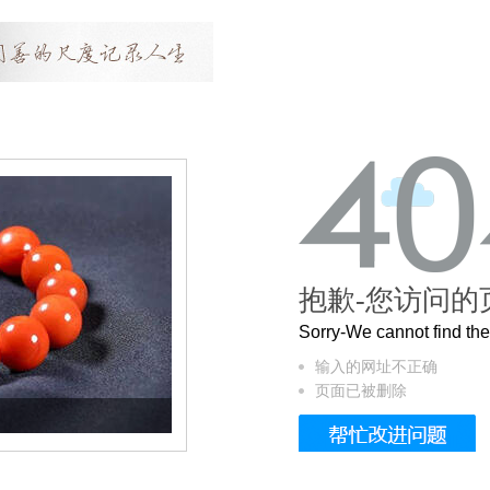
抱歉-您访问的
Sorry-We cannot find t
输入的网址不正确
页面已被删除
这个3.2米的长卷，还原了600岁的紫禁城