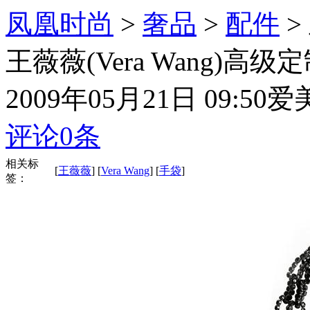
凤凰时尚
>
奢品
>
配件
>
王薇薇(Vera Wang)高级
2009年05月21日 09:50
爱
评论
0
条
相关标
[
王薇薇
] [
Vera Wang
] [
手袋
]
签：