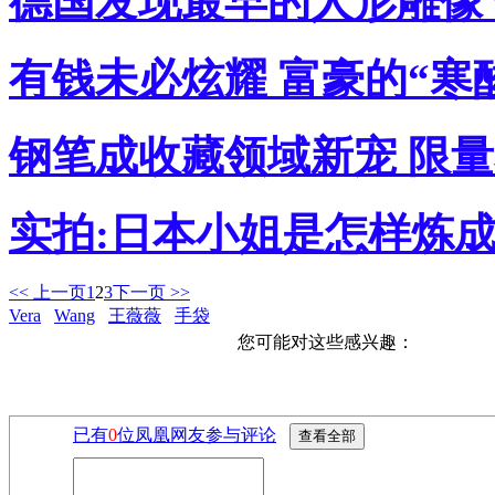
德国发现最早的人形雕像 
有钱未必炫耀 富豪的“寒酸
钢笔成收藏领域新宠 限
实拍:日本小姐是怎样炼成
<< 上一页
1
2
3
下一页 >>
Vera
Wang
王薇薇
手袋
您可能对这些感兴趣：
已有
0
位凤凰网友参与评论