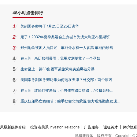
48小时点击排行
1
美副国务卿将于7月25日至26日访华
2
定了！2032年夏季奥运会主办城市为澳大利亚布里斯班
3
郑州地铁被困人员口述：车厢外水有一人多高 车厢内缺氧
4
在人间 | 亲历郑州暴雨：我用皮划艇救了一个孕妇
5
生命至上！第83集团军某旅紧急实施爆破分洪
6
美国常务副国务卿访华为何选在天津？外交部：两个原因
7
在人间 | 红绿灯被淹后，小男孩在路口指路，7位摄影师...
8
重庆姐弟坠亡案细节：凶手欲靠悲情蒙混 警方现场勘察发现...
凤凰新媒体介绍
投资者关系 Investor Relations
广告服务
诚征英才
保护隐
凤凰新媒体
版权所有
Copyright © 