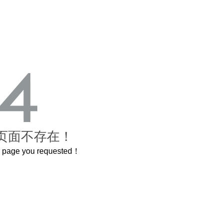
页面不存在！
he page you requested！
这个3.2米的长卷，还原了600岁的紫禁城