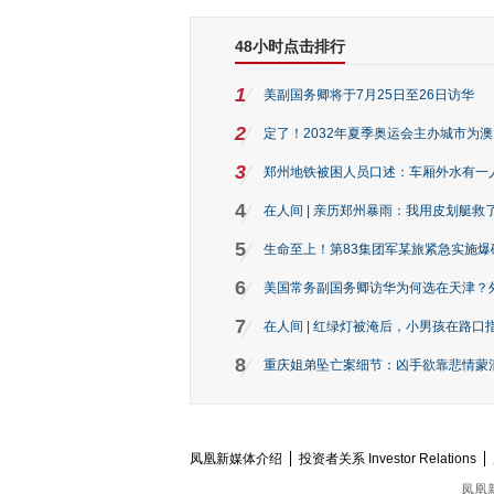
48小时点击排行
1
美副国务卿将于7月25日至26日访华
2
定了！2032年夏季奥运会主办城市为
3
郑州地铁被困人员口述：车厢外水有一
4
在人间 | 亲历郑州暴雨：我用皮划艇救
5
生命至上！第83集团军某旅紧急实施爆
6
美国常务副国务卿访华为何选在天津？
7
在人间 | 红绿灯被淹后，小男孩在路口指
8
重庆姐弟坠亡案细节：凶手欲靠悲情蒙混 
凤凰新媒体介绍
投资者关系 Investor Relations
凤凰