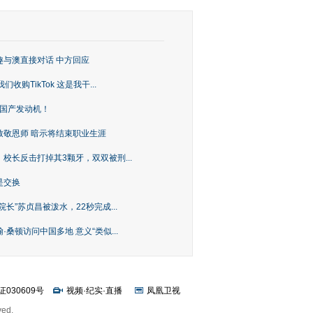
趣与澳直接对话 中方回应
购TikTok 这是我干...
上国产发动机！
致敬恩师 暗示将结束职业生涯
校长反击打掉其3颗牙，双双被刑...
是交换
长”苏贞昌被泼水，22秒完成...
桑顿访问中国多地 意义“类似...
证030609号
视频
·
纪实
·
直播
凤凰卫视
ved.