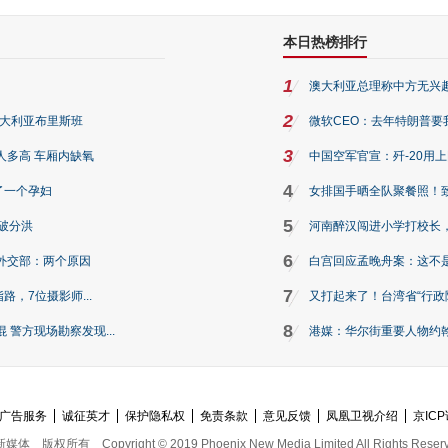
本日热榜排行
1
澳大利亚总理称中方无兴
2
澳大利亚布里斯班
微软CEO：去年特朗普要我们收
3
人多高 车厢内缺氧
中国空军官宣：歼-20用
4
了一个孕妇
女排国手晒全队聚餐照！
5
破分洪
河南醉汉闯进小学打校长，
6
外交部：两个原因
白宫回应孟晚舟案：这不
7
路，7位摄影师...
又打起来了！台湾省“行政院
8
警方现场勘察发现...
港媒：华尔街重要人物约翰·
广告服务
诚征英才
保护隐私权
免责条款
意见反馈
凤凰卫视介绍
京ICP
新媒体
版权所有
Copyright © 2019 Phoenix New Media Limited All Rights Reser