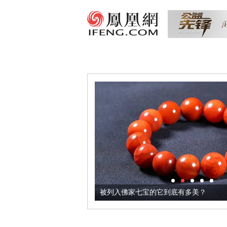
它加到了牛轧糖里
被列入佛家七宝的它到底有多美？