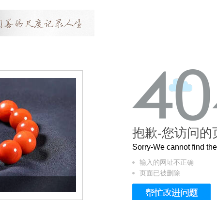
抱歉-您访问的
Sorry-We cannot find t
输入的网址不正确
页面已被删除
这个3.2米的长卷，还原了600岁的紫禁城