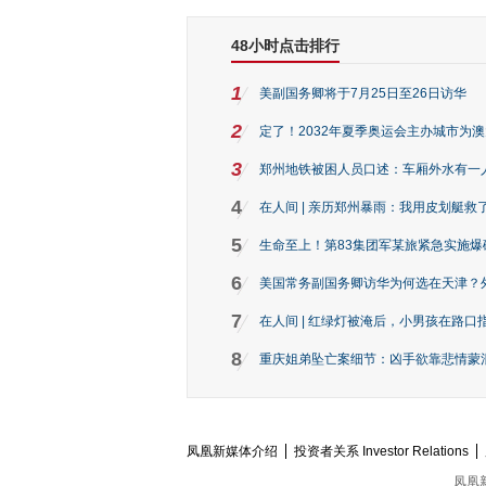
48小时点击排行
1
美副国务卿将于7月25日至26日访华
2
定了！2032年夏季奥运会主办城市为
3
郑州地铁被困人员口述：车厢外水有一
4
在人间 | 亲历郑州暴雨：我用皮划艇救
5
生命至上！第83集团军某旅紧急实施爆
6
美国常务副国务卿访华为何选在天津？
7
在人间 | 红绿灯被淹后，小男孩在路口指
8
重庆姐弟坠亡案细节：凶手欲靠悲情蒙混 
凤凰新媒体介绍
投资者关系 Investor Relations
凤凰