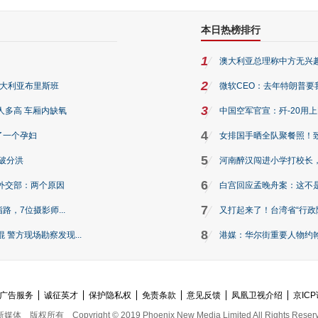
本日热榜排行
1
澳大利亚总理称中方无兴
2
澳大利亚布里斯班
微软CEO：去年特朗普要我们收
3
人多高 车厢内缺氧
中国空军官宣：歼-20用
4
了一个孕妇
女排国手晒全队聚餐照！
5
破分洪
河南醉汉闯进小学打校长，
6
外交部：两个原因
白宫回应孟晚舟案：这不
7
路，7位摄影师...
又打起来了！台湾省“行政院
8
警方现场勘察发现...
港媒：华尔街重要人物约翰·
广告服务
诚征英才
保护隐私权
免责条款
意见反馈
凤凰卫视介绍
京ICP
新媒体
版权所有
Copyright © 2019 Phoenix New Media Limited All Rights Reser