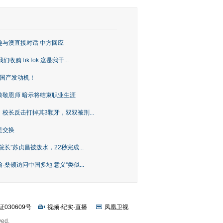
趣与澳直接对话 中方回应
购TikTok 这是我干...
上国产发动机！
致敬恩师 暗示将结束职业生涯
校长反击打掉其3颗牙，双双被刑...
是交换
长”苏贞昌被泼水，22秒完成...
桑顿访问中国多地 意义“类似...
证030609号
视频
·
纪实
·
直播
凤凰卫视
ved.