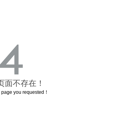
页面不存在！
he page you requested！
曲奇届的“爱马仕”把你的爱封在罐子里送给TA