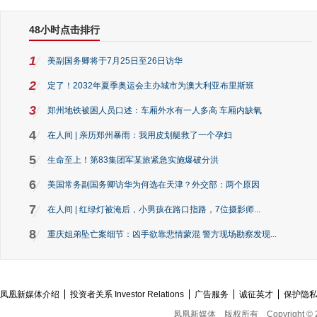
48小时点击排行
1
美副国务卿将于7月25日至26日访华
2
定了！2032年夏季奥运会主办城市为澳大利亚布里斯班
3
郑州地铁被困人员口述：车厢外水有一人多高 车厢内缺氧
4
在人间 | 亲历郑州暴雨：我用皮划艇救了一个孕妇
5
生命至上！第83集团军某旅紧急实施爆破分洪
6
美国常务副国务卿访华为何选在天津？外交部：两个原因
7
在人间 | 红绿灯被淹后，小男孩在路口指路，7位摄影师...
8
重庆姐弟坠亡案细节：凶手欲靠悲情蒙混 警方现场勘察发现...
凤凰新媒体介绍
投资者关系 Investor Relations
广告服务
诚征英才
保护隐
凤凰新媒体
版权所有
Copyright © 