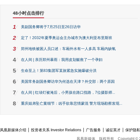
48小时点击排行
1
美副国务卿将于7月25日至26日访华
2
定了！2032年夏季奥运会主办城市为澳大利亚布里斯班
3
郑州地铁被困人员口述：车厢外水有一人多高 车厢内缺氧
4
在人间 | 亲历郑州暴雨：我用皮划艇救了一个孕妇
5
生命至上！第83集团军某旅紧急实施爆破分洪
6
美国常务副国务卿访华为何选在天津？外交部：两个原因
7
在人间 | 红绿灯被淹后，小男孩在路口指路，7位摄影师...
8
重庆姐弟坠亡案细节：凶手欲靠悲情蒙混 警方现场勘察发现...
凤凰新媒体介绍
投资者关系 Investor Relations
广告服务
诚征英才
保护隐
凤凰新媒体
版权所有
Copyright © 