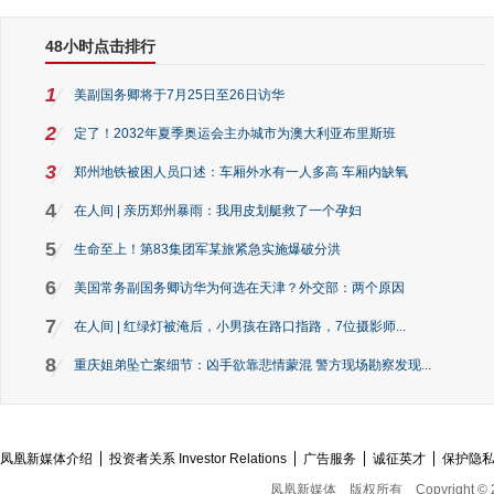
48小时点击排行
1
美副国务卿将于7月25日至26日访华
2
定了！2032年夏季奥运会主办城市为澳大利亚布里斯班
3
郑州地铁被困人员口述：车厢外水有一人多高 车厢内缺氧
4
在人间 | 亲历郑州暴雨：我用皮划艇救了一个孕妇
5
生命至上！第83集团军某旅紧急实施爆破分洪
6
美国常务副国务卿访华为何选在天津？外交部：两个原因
7
在人间 | 红绿灯被淹后，小男孩在路口指路，7位摄影师...
8
重庆姐弟坠亡案细节：凶手欲靠悲情蒙混 警方现场勘察发现...
凤凰新媒体介绍
投资者关系 Investor Relations
广告服务
诚征英才
保护隐
凤凰新媒体
版权所有
Copyright © 