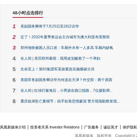
48小时点击排行
1
美副国务卿将于7月25日至26日访华
2
定了！2032年夏季奥运会主办城市为澳大利亚布里斯班
3
郑州地铁被困人员口述：车厢外水有一人多高 车厢内缺氧
4
在人间 | 亲历郑州暴雨：我用皮划艇救了一个孕妇
5
生命至上！第83集团军某旅紧急实施爆破分洪
6
美国常务副国务卿访华为何选在天津？外交部：两个原因
7
在人间 | 红绿灯被淹后，小男孩在路口指路，7位摄影师...
8
重庆姐弟坠亡案细节：凶手欲靠悲情蒙混 警方现场勘察发现...
凤凰新媒体介绍
投资者关系 Investor Relations
广告服务
诚征英才
保护隐
凤凰新媒体
版权所有
Copyright © 