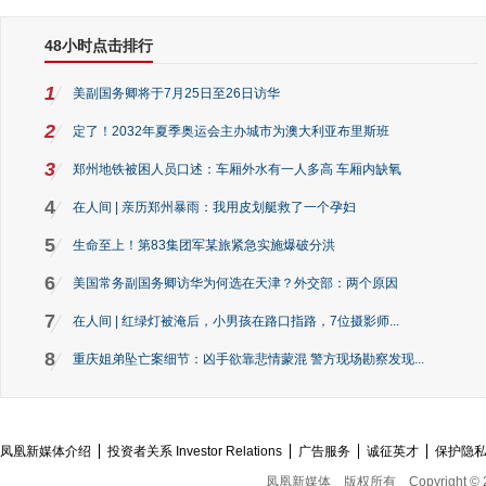
48小时点击排行
1
美副国务卿将于7月25日至26日访华
2
定了！2032年夏季奥运会主办城市为澳大利亚布里斯班
3
郑州地铁被困人员口述：车厢外水有一人多高 车厢内缺氧
4
在人间 | 亲历郑州暴雨：我用皮划艇救了一个孕妇
5
生命至上！第83集团军某旅紧急实施爆破分洪
6
美国常务副国务卿访华为何选在天津？外交部：两个原因
7
在人间 | 红绿灯被淹后，小男孩在路口指路，7位摄影师...
8
重庆姐弟坠亡案细节：凶手欲靠悲情蒙混 警方现场勘察发现...
凤凰新媒体介绍
投资者关系 Investor Relations
广告服务
诚征英才
保护隐
凤凰新媒体
版权所有
Copyright © 