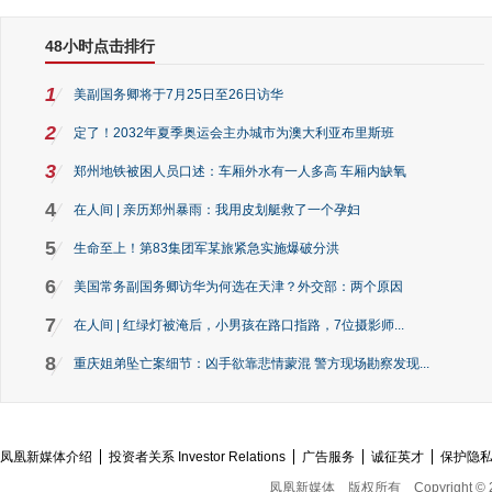
48小时点击排行
1
美副国务卿将于7月25日至26日访华
2
定了！2032年夏季奥运会主办城市为澳大利亚布里斯班
3
郑州地铁被困人员口述：车厢外水有一人多高 车厢内缺氧
4
在人间 | 亲历郑州暴雨：我用皮划艇救了一个孕妇
5
生命至上！第83集团军某旅紧急实施爆破分洪
6
美国常务副国务卿访华为何选在天津？外交部：两个原因
7
在人间 | 红绿灯被淹后，小男孩在路口指路，7位摄影师...
8
重庆姐弟坠亡案细节：凶手欲靠悲情蒙混 警方现场勘察发现...
凤凰新媒体介绍
投资者关系 Investor Relations
广告服务
诚征英才
保护隐
凤凰新媒体
版权所有
Copyright © 