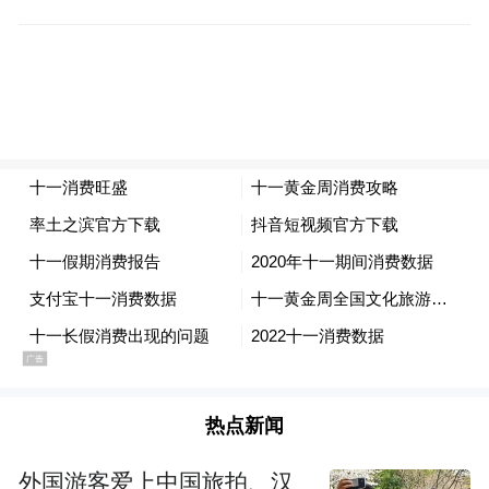
站岂会甘于寂寞，推出的优惠政策通常会更
具竞争力。如果消费者准备在节假日期间购
买大宗商品的话，那么一定要留意十一期间
是否有这样的团购促销行动，如果有的话，
不妨加入团购；如果没有的话，自己发起和
组织团购也成。由于近来团购网站的问题颇
多，所以在团购的时候一定要注意资金安
全，尽量选择正规的团购网站或组织，并且
购买品牌产品，这样的话上当受骗的概率会
比较小，而且在团购资金支付的问题上，如
果可以的话要选择第三方资金监管，那样就
热点新闻
会更加安全。对于一些消费者而言，若是打
算在十一期间购买家具家电、或者数码电子
外国游客爱上中国旅拍、汉