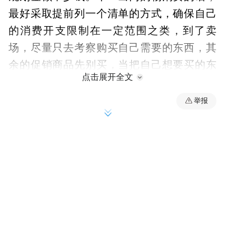
最好采取提前列一个清单的方式，确保自己
的消费开支限制在一定范围之类，到了卖
场，尽量只去考察购买自己需要的东西，其
余的促销商品先别买，当把自己想要买的东
点击展开全文
西购齐之后，还有剩余计划额度，就可以再
考虑另外的商品。切忌不要采取那种看到什
举报
么就买什么的采购方式，这样很容易超支，
而且还会影响到真正要购买的商品。