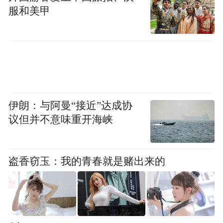
服和美甲
产品等，这些比较大宗的商品通过团购渠道
购买确实可以优惠不少。
十一的商品市场对于消费者来说，是个诱
惑，如果不能保持理性冷静，就很容易成为
假日经济的重大贡献力量。在十一购物消费
伊朗：与阿曼“接近”达成协
议但并不意味重开海峡
这个问题上，消费者最好保持一个平常的心
态，只买最需要的，只买最划算的，就算是
成功的消费。
盗香窃玉：我的青春就是赌出来的