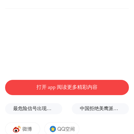
原则二：切实抓优惠，能省一点是一点。
既
然商家集中大规模搞促销和优惠，那么这个
时候购物最好的好处和卖点之一就是省钱。
消费者在正式购物之前，不妨多花点时间比
较各大卖场的优惠政策和措施，选择一家最
打开 app 阅读更多精彩内容
实惠的卖场下手，反正假期时间较多，多考
察考察也不错。只要是同一品牌，其质量和
最危险信号出现！全球能源大动脉岌岌可危
中国拒绝美鹰派副防长访华？弦外之音被热议
售后服务基本上都差不多，但是在不同的卖
场，因为促销政策的差异和经营政策的差
异，售价不太一样，消费者在确定自己要购