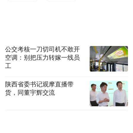
买的商品之后，多看看几家卖场，砍砍价，
看到底哪一家最便宜，最实惠。不管是可以
从网上下载的优惠券、还是会员卡优惠、甚
至是银行刷卡消费优惠等等，只要能够用的
上的招数，一定要全部用上。同一件商品，
公交考核一刀切司机不敢开
空调：别把压力转嫁一线员
让不同的人购买，估计那些能够很好利用各
工
种优惠政策的消费者比不太注意这方面优惠
政策的消费者要节省10%左右，要是采购金
陕西省委书记观摩直播带
额多的话，这笔钱也不小哦。
货，同董宇辉交流
原则三：大宗商品，不妨走团购渠道。
当现
实中的商家促销活动搞得热火朝天的时候，
作为电子商务的新生力量--各大团购组织或网