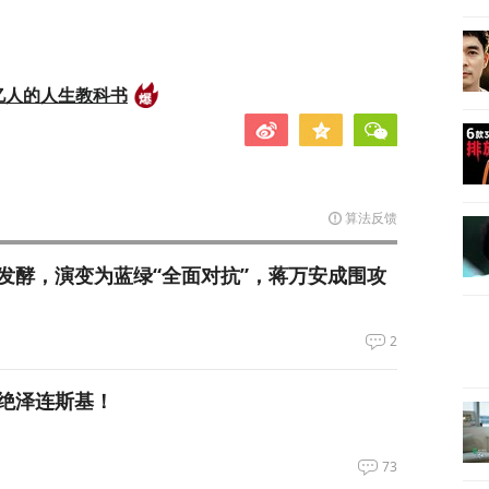
亿人的人生教科书
算法反馈
发酵，演变为蓝绿“全面对抗”，蒋万安成围攻
2
绝泽连斯基！
73