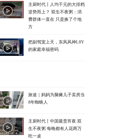
主厨时代丨人均千元的大排档
逆势而上？ 双生不夜粥：消
费群体一直在 只是换了个地
方
把副驾宠上天，东风风神L8Y
的家庭幸福密码
旅途｜妈妈为脑瘫儿子卖房当
8年蜘蛛人
主厨时代丨中国最贵宵夜:双
生不夜粥 每晚都有人花两万
吃一桌