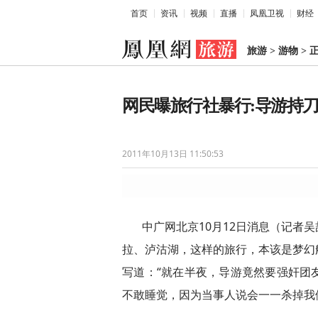
首页
资讯
视频
直播
凤凰卫视
财经
旅游
>
游物
>
网民曝旅行社暴行:导游持刀
2011年10月13日 11:50:53
中广网北京10月12日消息（记者
拉、泸沽湖，这样的旅行，本该是梦幻
写道：“就在半夜，导游竟然要强奸团
不敢睡觉，因为当事人说会一一杀掉我