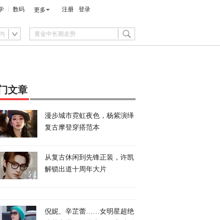
学
数码
注册
登录
更多
内
门文章
漫步城市霓虹夜色，杨紫演绎
复古摩登穿搭范本
从复古休闲到先锋正装，许凯
解锁出道十周年大片
倪妮、辛芷蕾……女明星超绝