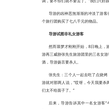
调，要不你们就不要去了。”我们只好
导游的凶神恶煞渐渐的冲淡了游客
个旅行团购买了七八千元的物品。
导游试图非礼女游客
然而噩梦才刚刚开始，8日晚上，
游再三威胁张先生旅游团里的三名女游
酒，导游扬言要杀人。
张先生：三个人一起去吃了点烧烤
游就对那两人说，“哎呀，今天我要杀
们太不给面子了。”
后来，导游告诉其中一名女游客“