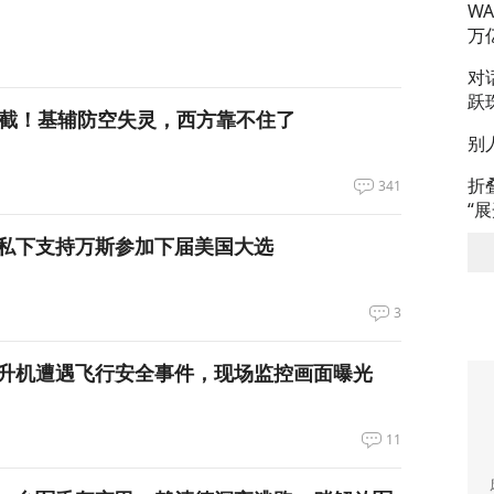
W
万
对
跃
拦截！基辅防空失灵，西方靠不住了
别
折
341
“
私下支持万斯参加下届美国大选
3
升机遭遇飞行安全事件，现场监控画面曝光
11