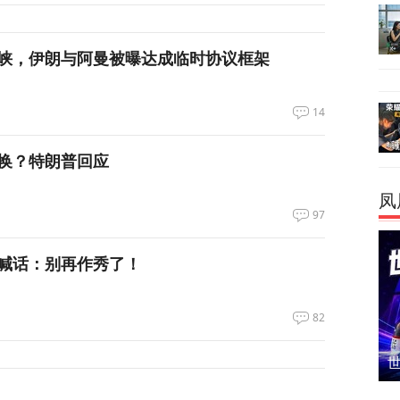
峡，伊朗与阿曼被曝达成临时协议框架
14
换？特朗普回应
凤
97
喊话：别再作秀了！
82