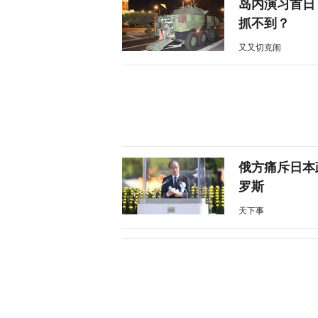
岛内演习首日
抓不到？
又又切克闹
俄方痛斥日本
罗斯
天下事
西班牙前线观
命游向欧洲？
凤凰大参考