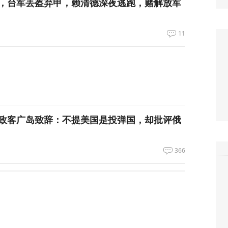
，台军丢盔弃甲，赖清德深夜逃跑，赌解放军
11
政客广岛致辞：不提美国是投弹国，却批评俄
366
察：一条社交媒体视频，为何让上万年轻人赌
39