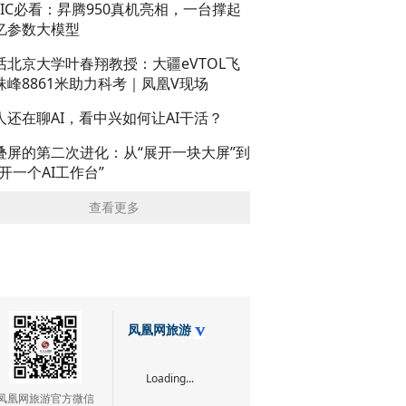
AIC必看：昇腾950真机亮相，一台撑起
亿参数大模型
话北京大学叶春翔教授：大疆eVTOL飞
珠峰8861米助力科考｜凤凰V现场
人还在聊AI，看中兴如何让AI干活？
叠屏的第二次进化：从“展开一块大屏”到
展开一个AI工作台”
查看更多
凤凰网旅游
Loading...
凤凰网旅游官方微信