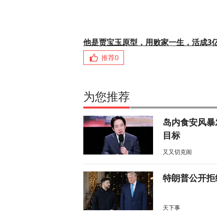
他是贾宝玉原型，用败家一生，活成3
推荐
0
为您推荐
岛内食安风暴
目标
又又切克闹
特朗普公开拒
天下事