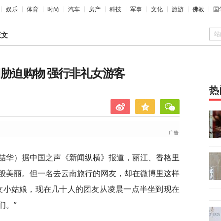
娱乐
体育
时尚
汽车
房产
科技
军事
文化
旅游
佛教
国
站
正文
胁迫购物 强行非礼女游客
热
吴喆华）据中国之声《新闻纵横》报道，丽江、香格里
般美丽。但一名去云南旅行的网友，却在微博里这样
友小姑娘，现在几十人的团友从凌晨一点半坐到现在
们。”