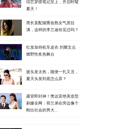
综艺穿搭笔记呈上，开启时髦
夏天！
黑长直配烟熏妆熟女气质拉
满，这样的李兰迪你见过吗？
红发加持机车皮衣 刘耀文点
燃野性炙热舞台
披头发太热，随便一扎又丑，
夏天头发到底怎么弄？
露背即封神！赞达亚绝美造型
刷爆全网：荷兰弟在旁边像个
刚出社会的男大...