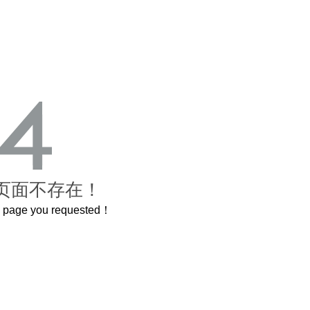
页面不存在！
he page you requested！
曲奇届的“爱马仕”把你的爱封在罐子里送给TA