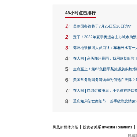
48小时点击排行
1
美副国务卿将于7月25日至26日访华
2
定了！2032年夏季奥运会主办城市为
3
郑州地铁被困人员口述：车厢外水有一
4
在人间 | 亲历郑州暴雨：我用皮划艇救
5
生命至上！第83集团军某旅紧急实施爆
6
美国常务副国务卿访华为何选在天津？
7
在人间 | 红绿灯被淹后，小男孩在路口指
8
重庆姐弟坠亡案细节：凶手欲靠悲情蒙混 
凤凰新媒体介绍
投资者关系 Investor Relations
凤凰