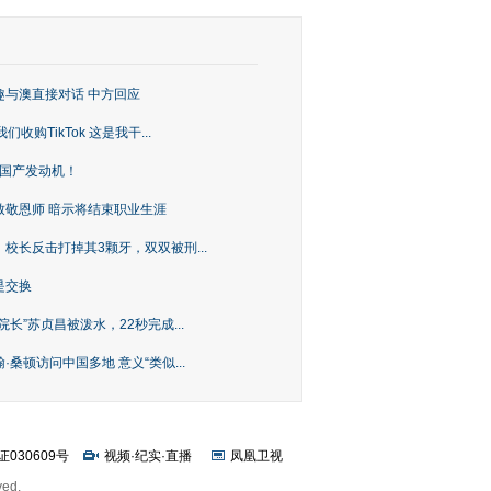
趣与澳直接对话 中方回应
购TikTok 这是我干...
上国产发动机！
致敬恩师 暗示将结束职业生涯
校长反击打掉其3颗牙，双双被刑...
是交换
长”苏贞昌被泼水，22秒完成...
桑顿访问中国多地 意义“类似...
证030609号
视频
·
纪实
·
直播
凤凰卫视
ved.