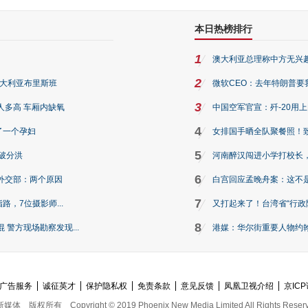
本日热榜排行
1
澳大利亚总理称中方无兴
2
澳大利亚布里斯班
微软CEO：去年特朗普要我们收
3
人多高 车厢内缺氧
中国空军官宣：歼-20用
4
了一个孕妇
女排国手晒全队聚餐照！
5
破分洪
河南醉汉闯进小学打校长，
6
外交部：两个原因
白宫回应孟晚舟案：这不
7
路，7位摄影师...
又打起来了！台湾省“行政院
8
警方现场勘察发现...
港媒：华尔街重要人物约翰·
广告服务
诚征英才
保护隐私权
免责条款
意见反馈
凤凰卫视介绍
京ICP
新媒体
版权所有
Copyright © 2019 Phoenix New Media Limited All Rights Reser