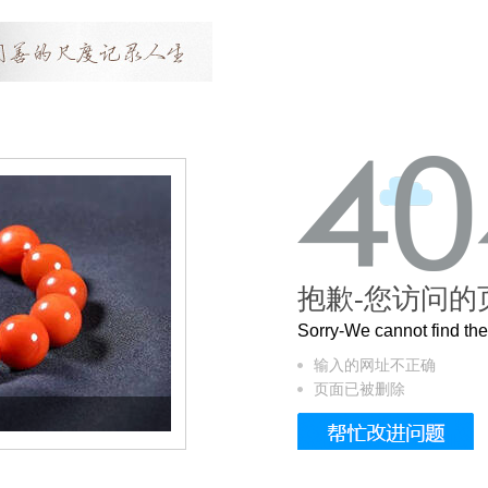
抱歉-您访问的
Sorry-We cannot find t
输入的网址不正确
页面已被删除
这个3.2米的长卷，还原了600岁的紫禁城