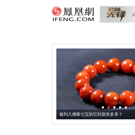
把它加到了牛轧糖里
被列入佛家七宝的它到底有多美？