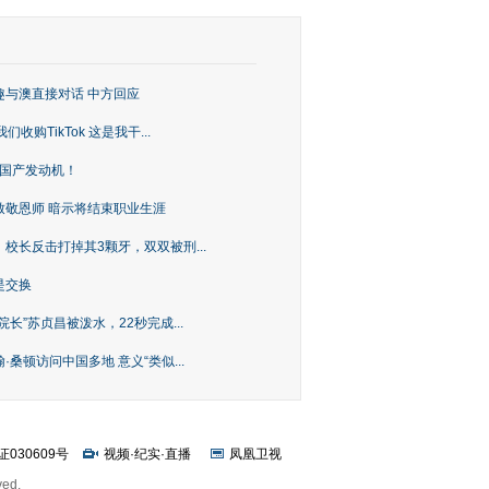
趣与澳直接对话 中方回应
购TikTok 这是我干...
上国产发动机！
致敬恩师 暗示将结束职业生涯
校长反击打掉其3颗牙，双双被刑...
是交换
长”苏贞昌被泼水，22秒完成...
桑顿访问中国多地 意义“类似...
证030609号
视频
·
纪实
·
直播
凤凰卫视
ved.