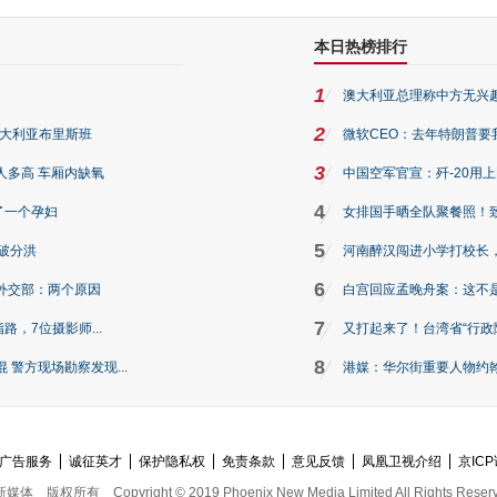
本日热榜排行
1
澳大利亚总理称中方无兴
2
澳大利亚布里斯班
微软CEO：去年特朗普要我们收
3
人多高 车厢内缺氧
中国空军官宣：歼-20用
4
了一个孕妇
女排国手晒全队聚餐照！
5
破分洪
河南醉汉闯进小学打校长，
6
外交部：两个原因
白宫回应孟晚舟案：这不
7
路，7位摄影师...
又打起来了！台湾省“行政院
8
警方现场勘察发现...
港媒：华尔街重要人物约翰·
广告服务
诚征英才
保护隐私权
免责条款
意见反馈
凤凰卫视介绍
京ICP
新媒体
版权所有
Copyright © 2019 Phoenix New Media Limited All Rights Reser