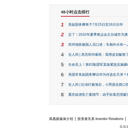
48小时点击排行
1
美副国务卿将于7月25日至26日访华
2
定了！2032年夏季奥运会主办城市为
3
郑州地铁被困人员口述：车厢外水有一
4
在人间 | 亲历郑州暴雨：我用皮划艇救
5
生命至上！第83集团军某旅紧急实施爆
6
美国常务副国务卿访华为何选在天津？
7
在人间 | 红绿灯被淹后，小男孩在路口指
8
重庆姐弟坠亡案细节：凶手欲靠悲情蒙混 
凤凰新媒体介绍
投资者关系 Investor Relations
凤凰