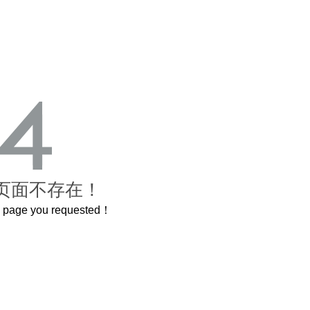
页面不存在！
he page you requested！
这个3.2米的长卷，还原了600岁的紫禁城