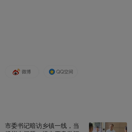
量了岛的风格、住宿条件、浮潜环境、食物
等方面后，选择了“蓝色美人蕉”岛。
这个有着美丽名字的小岛并不大，走走停停
绕一圈也只要30分钟左右，但是“景如其
名”，它保留了热带岛屿的原始风貌，颇有自
然民俗气息，而且在小岛水屋的尽头，阳光
照射下碧蓝色的海面可以一眼望穿，是世界
闻名的浮潜胜地。
做好选择后，他们取了护照（马尔代夫是落
地签，需提前约2周办理护照，并同时依托旅
市委书记暗访乡镇一线，当
行社敲定机票、酒店），接下来收拾好行李