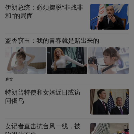
透明六角桌往下看就可以看到水下鱼儿的嬉
伊朗总统：必须摆脱“非战非
戏，非常浪漫有情调。
和”的局面
“因为它直接建在水上，夜晚海浪的拍击会使
盗香窃玉：我的青春就是赌出来的
屋子有一点儿轻微的摇晃，海浪的声响也比
较明显，所以睡眠不好的人要慎选哦。”Nana
笑着提醒。每天早晨醒来，拉开正对床的窗
帘，看着那片海渐渐从黑夜中走出，朦朦胧
爽文
胧地展示她的美，这一切用他们的话说，“美
特朗普特使和女婿近日或访
丽得令人感动”。
问俄乌
回忆
女记者直击抗台风一线，被