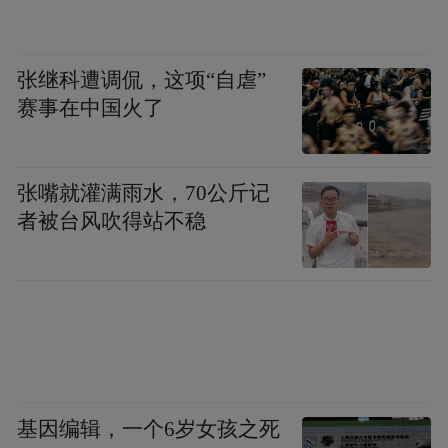
游的过程中参观了几个风格各异主题不同的
小岛，认识了很多中国朋友，一路相伴，非
张继科遭调侃，这项“自虐”
常开心。
赛事在中国火了
在天色渐暗之后，马尔代夫流露出的是另一
张嘴就灌满雨水，70公斤记
股气质。Nana说：“在这样的环境下，我们在
者被台风吹得站不稳
房门口把躺椅拼在一起看星星、聊天，或去
岛上的小酒吧小酌几杯，都有很特别的感
受。这些感受，平日在都市里是体验不到
的，不知不觉感情好像就升华了。”
两人都表示这趟旅程让他们留下了一辈子最
基因编辑，一个6岁女孩之死
美好的回忆，在岛上那片旖旎的环境中，克