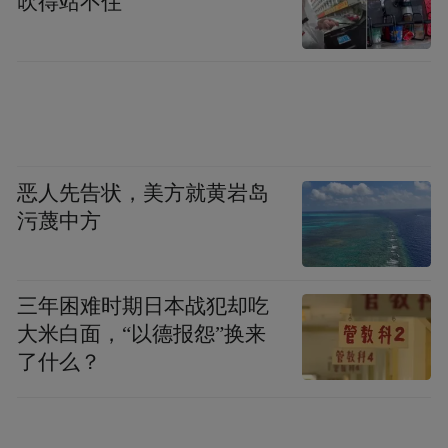
吹得站不住
风光旖旎 被甜蜜幸福包围着
除了沉醉在马尔代夫迷人的海景中，岛上还
有很多有趣的活动。在岛上旖旎的环境中，
品尝自己甜蜜的爱情，非常幸福。
恶人先告状，美方就黄岩岛
污蔑中方
问及这次旅行的感受，Victor对浮潜表示了深
深的留恋，他说：“下水后看到小鱼儿包围在
三年困难时期日本战犯却吃
你身边，第一次近距离接触这么多鱼，让人
大米白面，“以德报怨”换来
难忘。”值得一提的是，岛上叫“跳岛游”的活
了什么？
动，可以带着你去其他的小岛上走走，感受
其他小岛不一样的魅力。Victor和Nana在跳岛