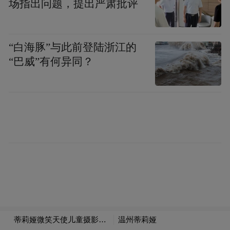
场指出问题，提出严肃批评
与心情，便踏上了飞往马尔代夫的飞机。
“白海豚”与此前登陆浙江的
“巴威”有何异同？
住宿
沙屋水屋 睡在海上看日出
两种不同风格的住宿各有利弊，沙屋低调大
气，价格相对便宜。而水屋则是马尔代夫的
海岛特色，非常浪漫有情调。
Victor与Nana选择了2天的沙屋和2天的水屋，