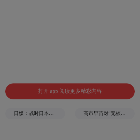
Victor告诉我们，和大多数年轻夫妻一样，选
择去马尔代夫度蜜月，是想去探寻这个传说
中的“蜜月胜地”究竟有多美，“我想去浮潜，
而Nana一直都有一个‘马尔代夫梦’，我要帮
她实现这个美丽的梦。”决定之后，兴奋的两
个人就开始了紧锣密鼓的准备工作。
打开 app 阅读更多精彩内容
“出发前的准备工作真的很伤脑筋。”Nana回
忆说，“选岛最让人头疼，马尔代夫有1000多
日媒：战时日本多所大学进行输血人体实验，向患者注射动物血
高市早苗对“无核三原则”含糊表态，长崎市长：核武是“绝对恶”
个岛，每个岛都很美，都有自己的特色，很
难抉择。”他们在研究了大量的攻略，综合考