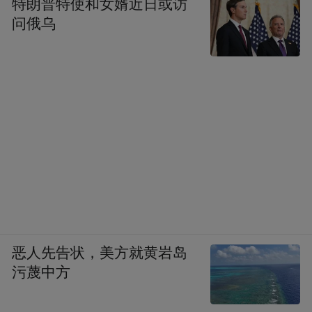
特朗普特使和女婿近日或访
问俄乌
3.马尔代夫与北京时间的时差为3个小时，要
记得调整手表的时间，因为航班和回程单等
使用的都是当地时间。
4.岛上日晒强，天天与阳光、海滩为伍，所
以墨镜、遮阳帽、防晒霜是不可缺少的。
5.马尔代夫淡水资源稀缺，又是岛国，物资
恶人先告状，美方就黄岩岛
基本靠游艇运送，如果可以的话从本国托运
污蔑中方
自带饮用水会比较省钱。