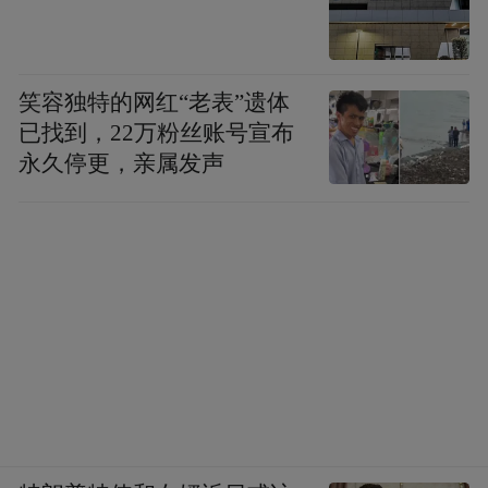
制不住自己浪漫的思绪，能在“失落的天堂”
品尝自己甜蜜的爱情，非常幸福。
笑容独特的网红“老表”遗体
已找到，22万粉丝账号宣布
经验提醒
永久停更，亲属发声
1.每年的11月到次年4月是马尔代夫最佳旅游
月份，雨季相对减少，海上基本没有风浪，
海面平静，海水很蓝，天空很干净。
2.下水浮潜要注意珊瑚，不要被割破皮肤，
容易感染。深潜一定要请潜水教练在旁保
护。