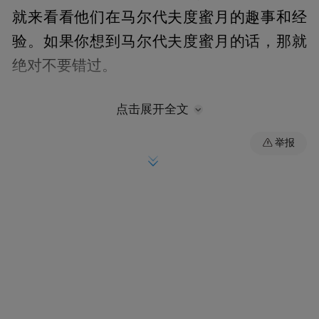
就来看看他们在马尔代夫度蜜月的趣事和经
验。如果你想到马尔代夫度蜜月的话，那就
绝对不要错过。
点击展开全文
选岛
举报
千里挑一 情定“蓝色美人蕉”
“景如其名”的蓝色美人蕉岛保留了热带岛屿
的原始风貌，颇有自然民俗气息，而且在小
岛水屋的尽头，阳光照射下碧蓝色的海面可
以一眼望穿，是世界闻名的浮潜胜地。