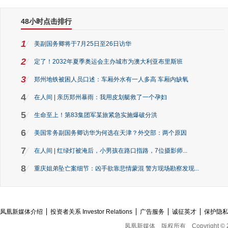
48小时点击排行
1
美副国务卿将于7月25日至26日访华
2
定了！2032年夏季奥运会主办城市为澳大利亚布里斯班
3
郑州地铁被困人员口述：车厢外水有一人多高 车厢内缺氧
4
在人间 | 亲历郑州暴雨：我用皮划艇救了一个孕妇
5
生命至上！第83集团军某旅紧急实施爆破分洪
6
美国常务副国务卿访华为何选在天津？外交部：两个原因
7
在人间 | 红绿灯被淹后，小男孩在路口指路，7位摄影师...
8
重庆姐弟坠亡案细节：凶手欲靠悲情蒙混 警方现场勘察发现...
凤凰新媒体介绍
投资者关系 Investor Relations
广告服务
诚征英才
保护隐
凤凰新媒体
版权所有
Copyright © 