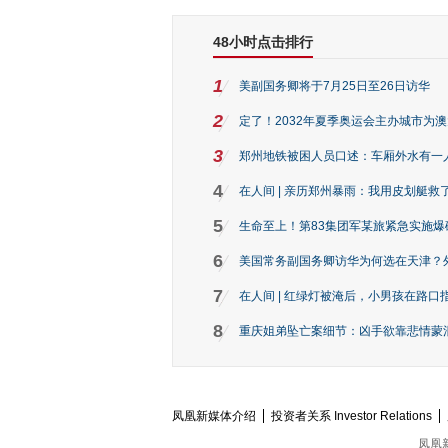
48小时点击排行
1
美副国务卿将于7月25日至26日访华
2
定了！2032年夏季奥运会主办城市为
3
郑州地铁被困人员口述：车厢外水有一
4
在人间 | 亲历郑州暴雨：我用皮划艇救
5
生命至上！第83集团军某旅紧急实施爆
6
美国常务副国务卿访华为何选在天津？
7
在人间 | 红绿灯被淹后，小男孩在路口指
8
重庆姐弟坠亡案细节：凶手欲靠悲情蒙混 
凤凰新媒体介绍
投资者关系 Investor Relations
凤凰