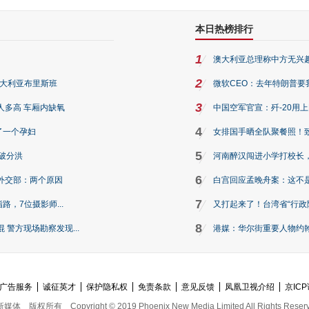
本日热榜排行
1
澳大利亚总理称中方无兴
2
澳大利亚布里斯班
微软CEO：去年特朗普要我们收
3
人多高 车厢内缺氧
中国空军官宣：歼-20用
4
了一个孕妇
女排国手晒全队聚餐照！
5
破分洪
河南醉汉闯进小学打校长，
6
外交部：两个原因
白宫回应孟晚舟案：这不
7
路，7位摄影师...
又打起来了！台湾省“行政院
8
警方现场勘察发现...
港媒：华尔街重要人物约翰·
广告服务
诚征英才
保护隐私权
免责条款
意见反馈
凤凰卫视介绍
京ICP
新媒体
版权所有
Copyright © 2019 Phoenix New Media Limited All Rights Reser