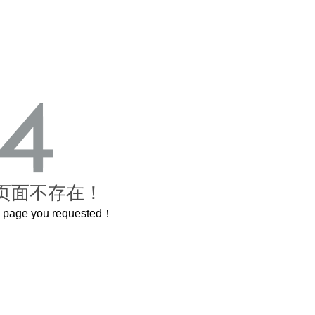
页面不存在！
he page you requested！
这个3.2米的长卷，还原了600岁的紫禁城