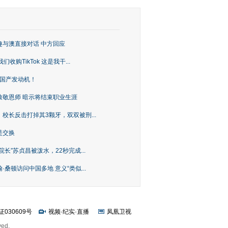
趣与澳直接对话 中方回应
购TikTok 这是我干...
上国产发动机！
致敬恩师 暗示将结束职业生涯
校长反击打掉其3颗牙，双双被刑...
是交换
长”苏贞昌被泼水，22秒完成...
桑顿访问中国多地 意义“类似...
证030609号
视频
·
纪实
·
直播
凤凰卫视
ved.