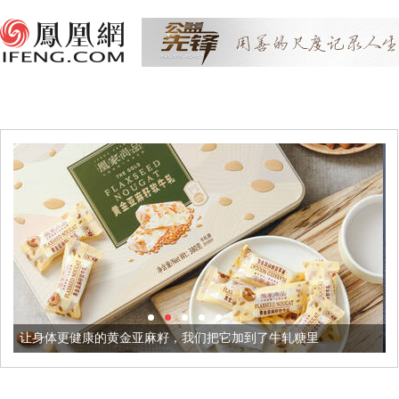
金亚麻籽，我们把它加到了牛轧糖里
被列入佛家七宝的它到