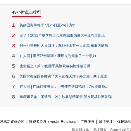
48小时点击排行
1
美副国务卿将于7月25日至26日访华
2
定了！2032年夏季奥运会主办城市为澳大利亚布里斯班
3
郑州地铁被困人员口述：车厢外水有一人多高 车厢内缺氧
4
在人间 | 亲历郑州暴雨：我用皮划艇救了一个孕妇
5
生命至上！第83集团军某旅紧急实施爆破分洪
6
美国常务副国务卿访华为何选在天津？外交部：两个原因
7
在人间 | 红绿灯被淹后，小男孩在路口指路，7位摄影师...
8
重庆姐弟坠亡案细节：凶手欲靠悲情蒙混 警方现场勘察发现...
凤凰新媒体介绍
投资者关系 Investor Relations
广告服务
诚征英才
保护隐
凤凰新媒体
版权所有
Copyright © 