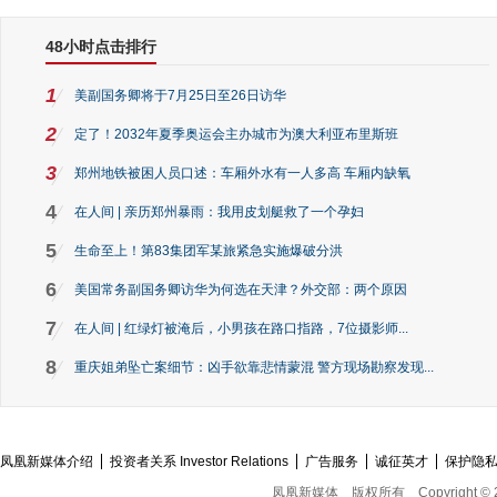
48小时点击排行
1
美副国务卿将于7月25日至26日访华
2
定了！2032年夏季奥运会主办城市为澳大利亚布里斯班
3
郑州地铁被困人员口述：车厢外水有一人多高 车厢内缺氧
4
在人间 | 亲历郑州暴雨：我用皮划艇救了一个孕妇
5
生命至上！第83集团军某旅紧急实施爆破分洪
6
美国常务副国务卿访华为何选在天津？外交部：两个原因
7
在人间 | 红绿灯被淹后，小男孩在路口指路，7位摄影师...
8
重庆姐弟坠亡案细节：凶手欲靠悲情蒙混 警方现场勘察发现...
凤凰新媒体介绍
投资者关系 Investor Relations
广告服务
诚征英才
保护隐
凤凰新媒体
版权所有
Copyright © 