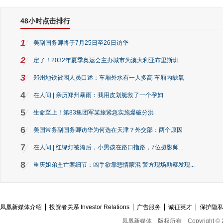
48小时点击排行
1
美副国务卿将于7月25日至26日访华
2
定了！2032年夏季奥运会主办城市为澳大利亚布里斯班
3
郑州地铁被困人员口述：车厢外水有一人多高 车厢内缺氧
4
在人间 | 亲历郑州暴雨：我用皮划艇救了一个孕妇
5
生命至上！第83集团军某旅紧急实施爆破分洪
6
美国常务副国务卿访华为何选在天津？外交部：两个原因
7
在人间 | 红绿灯被淹后，小男孩在路口指路，7位摄影师...
8
重庆姐弟坠亡案细节：凶手欲靠悲情蒙混 警方现场勘察发现...
凤凰新媒体介绍
投资者关系 Investor Relations
广告服务
诚征英才
保护隐
凤凰新媒体
版权所有
Copyright © 