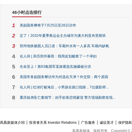
48小时点击排行
1
美副国务卿将于7月25日至26日访华
2
定了！2032年夏季奥运会主办城市为澳大利亚布里斯班
3
郑州地铁被困人员口述：车厢外水有一人多高 车厢内缺氧
4
在人间 | 亲历郑州暴雨：我用皮划艇救了一个孕妇
5
生命至上！第83集团军某旅紧急实施爆破分洪
6
美国常务副国务卿访华为何选在天津？外交部：两个原因
7
在人间 | 红绿灯被淹后，小男孩在路口指路，7位摄影师...
8
重庆姐弟坠亡案细节：凶手欲靠悲情蒙混 警方现场勘察发现...
凤凰新媒体介绍
投资者关系 Investor Relations
广告服务
诚征英才
保护隐
凤凰新媒体
版权所有
Copyright © 