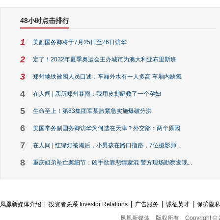
48小时点击排行
1
美副国务卿将于7月25日至26日访华
2
定了！2032年夏季奥运会主办城市为澳大利亚布里斯班
3
郑州地铁被困人员口述：车厢外水有一人多高 车厢内缺氧
4
在人间 | 亲历郑州暴雨：我用皮划艇救了一个孕妇
5
生命至上！第83集团军某旅紧急实施爆破分洪
6
美国常务副国务卿访华为何选在天津？外交部：两个原因
7
在人间 | 红绿灯被淹后，小男孩在路口指路，7位摄影师...
8
重庆姐弟坠亡案细节：凶手欲靠悲情蒙混 警方现场勘察发现...
凤凰新媒体介绍
投资者关系 Investor Relations
广告服务
诚征英才
保护隐
凤凰新媒体
版权所有
Copyright © 