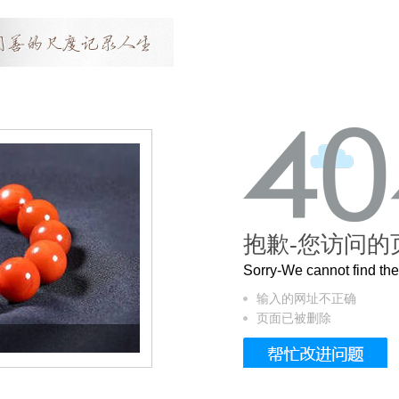
抱歉-您访问的
Sorry-We cannot find t
输入的网址不正确
页面已被删除
这个3.2米的长卷，还原了600岁的紫禁城