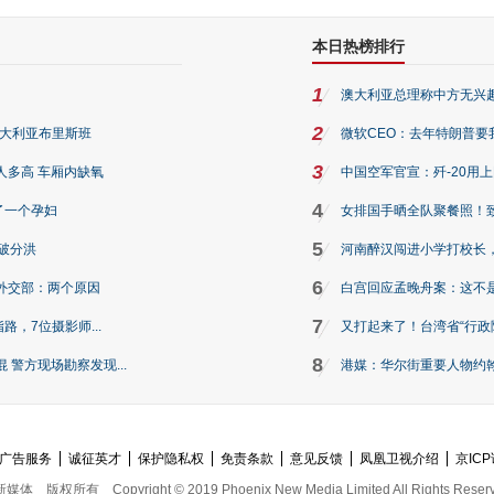
本日热榜排行
1
澳大利亚总理称中方无兴
2
澳大利亚布里斯班
微软CEO：去年特朗普要我们收
3
人多高 车厢内缺氧
中国空军官宣：歼-20用
4
了一个孕妇
女排国手晒全队聚餐照！
5
破分洪
河南醉汉闯进小学打校长，
6
外交部：两个原因
白宫回应孟晚舟案：这不
7
路，7位摄影师...
又打起来了！台湾省“行政院
8
警方现场勘察发现...
港媒：华尔街重要人物约翰·
广告服务
诚征英才
保护隐私权
免责条款
意见反馈
凤凰卫视介绍
京ICP
新媒体
版权所有
Copyright © 2019 Phoenix New Media Limited All Rights Reser