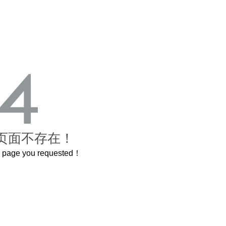
页面不存在！
he page you requested！
曲奇届的“爱马仕”把你的爱封在罐子里送给TA