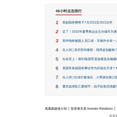
48小时点击排行
1
美副国务卿将于7月25日至26日访华
2
定了！2032年夏季奥运会主办城市为
3
郑州地铁被困人员口述：车厢外水有一
4
在人间 | 亲历郑州暴雨：我用皮划艇救
5
生命至上！第83集团军某旅紧急实施爆
6
美国常务副国务卿访华为何选在天津？
7
在人间 | 红绿灯被淹后，小男孩在路口指
8
重庆姐弟坠亡案细节：凶手欲靠悲情蒙混 
凤凰新媒体介绍
投资者关系 Investor Relations
凤凰