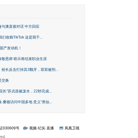
趣与澳直接对话 中方回应
购TikTok 这是我干...
上国产发动机！
致敬恩师 暗示将结束职业生涯
校长反击打掉其3颗牙，双双被刑...
是交换
长”苏贞昌被泼水，22秒完成...
桑顿访问中国多地 意义“类似...
证030609号
视频
·
纪实
·
直播
凤凰卫视
ved.