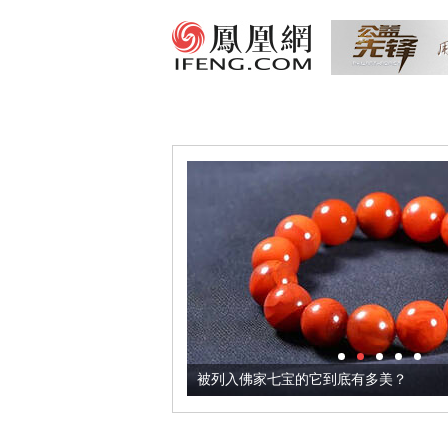
把它加到了牛轧糖里
被列入佛家七宝的它到底有多美？